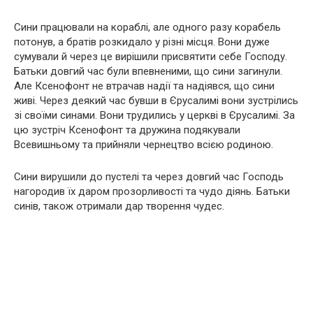
Сини працювали на кораблі, але одного разу корабель
потонув, а братів розкидало у різні місця. Вони дуже
сумували й через це вирішили присвятити себе Господу.
Батьки довгий час були впевненими, що сини загинули.
Але Ксенофонт не втрачав надії та надіявся, що сини
живі. Через деякий час бувши в Єрусалимі вони зустрілись
зі своїми синами. Вони трудились у церкві в Єрусалимі. За
цю зустріч Ксенофонт та дружина подякували
Всевишньому та прийняли чернецтво всією родиною.
Сини вирушили до пустелі та через довгий час Господь
нагородив їх даром прозорливості та чудо діянь. Батьки
синів, також отримали дар творення чудес.