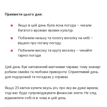
Прикмети цього дня:
Якщо в цей день була ясна погода – чекали
багатого врожаю ярових культур.
Побачили низьку та пологу веселку на небі –
віщало про погану погоду.
Побачили високу та круту веселку – чекайте
гарної погоди.
Цей день був наповнений магічними чарами, тому знахарі
робили сімейні та любовні привороти. Сприятливий день
для подорожей та поїздках у справах.
Якщо 25 квітня купити якусь річ, про яку ви дуже мріяли,
тоді вас буде супроводжувати фінансові злети. Не слід
відмовляти собі ні в чому в цей день.