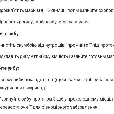
рокип’ятіть маринад 15 хвилин, потім залиште охоло
роцідіть рідину, щоб позбутися лушпиння.
йте рибу:
чистіть скумбрію від нутрощів і промийте її під прот
окладіть рибу у глибоку ємність і залийте готовим м
те рибу:
верху риби покладіть гніт (щось важке, щоб риба пов
анурилася в маринад).
аринуйте рибу протягом 3 діб у прохолодному місці, 
еревертаючи її для рівномірного забарвлення.