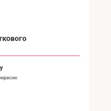
ткового
у
рикрасою