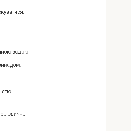
джуватися.
очною водою.
аринадом.
ністю
періодично