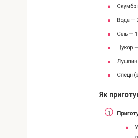
Скумбрі
Вода — 
Сіль — 1
Цукор —
Лушпинн
Спеції (
Як приготу
Пригот
У
л