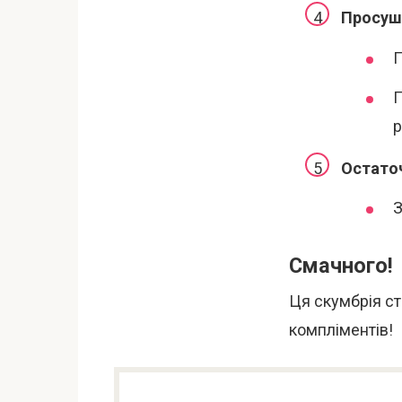
Просуші
П
П
р
Остато
З
Смачного!
Ця скумбрія ст
компліментів!