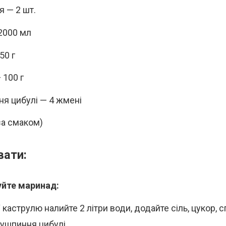
я — 2 шт.
2000 мл
50 г
 100 г
я цибулі — 4 жмені
за смаком)
вати:
уйте маринад:
 каструлю налийте 2 літри води, додайте сіль, цукор, сп
ушпиння цибулі.