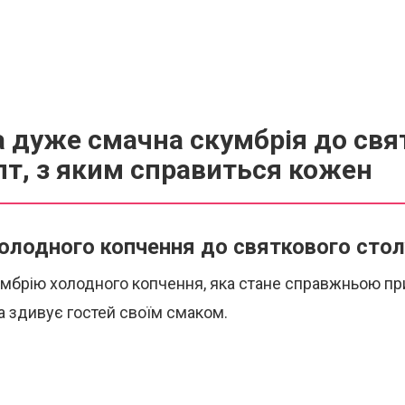
 дуже смачна скумбрія до свя
пт, з яким справиться кожен
олодного копчення до святкового стол
умбрію холодного копчення, яка стане справжньою п
а здивує гостей своїм смаком.