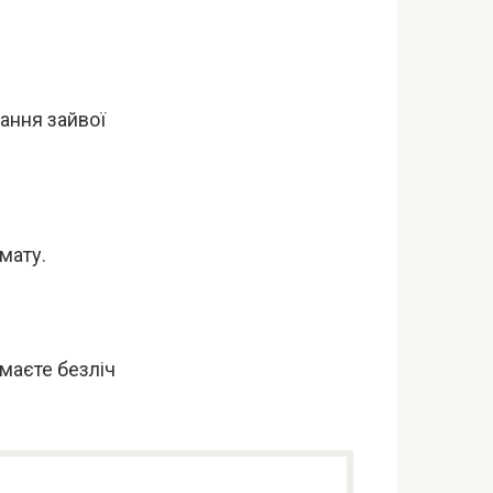
кання зайвої
омату.
маєте безліч