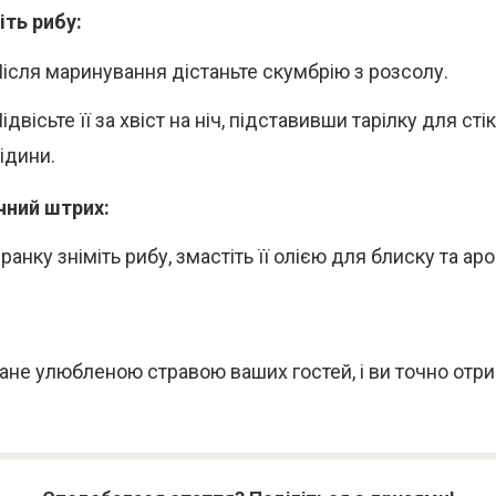
ть рибу:
ісля маринування дістаньте скумбрію з розсолу.
ідвісьте її за хвіст на ніч, підставивши тарілку для сті
ідини.
чний штрих:
ранку зніміть рибу, змастіть її олією для блиску та ар
ане улюбленою стравою ваших гостей, і ви точно отри