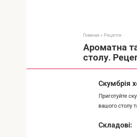
Главная
»
Рецепти
Ароматна та
столу. Реце
Скумбрія х
Приготуйте ск
вашого столу т
Складові: