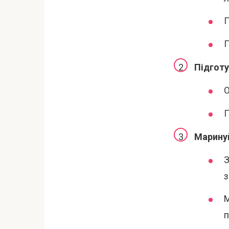
П
П
Підготу
О
П
Маринуй
З
з
М
п