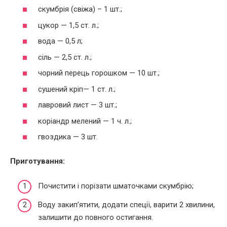
скумбрія (свіжа) – 1 шт.;
цукор — 1,5 ст. л.;
вода — 0,5 л;
сіль — 2,5 ст. л.;
чорний перець горошком — 10 шт.;
сушений кріп— 1 ст. л.;
лавровий лист — 3 шт.;
коріандр мелений — 1 ч. л.;
гвоздика — 3 шт.
Приготування:
Почистити і порізати шматочками скумбрію;
Воду закип’ятити, додати спеції, варити 2 хвилини,
залишити до повного остигання.