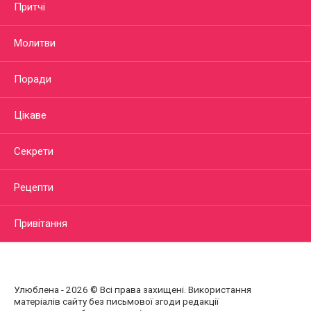
Притчі
Молитви
Поради
Цікаве
Секрети
Рецепти
Привітання
Улюблена - 2026 © Всі права захищені. Використання
матеріалів сайту без письмової згоди редакції