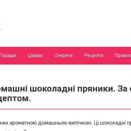
Поради
Цікаве
Секрети
Рецепти
Привіт
омашні шоколадні пряники. За
цептом.
дних ароматною домашньою випічкою. Ці шоколадні п