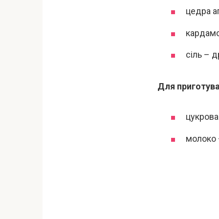
цедра ап
кардамон
сіль – д
Для приготува
цукрова 
молоко –