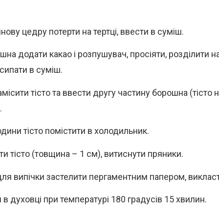
нову цедру потерти на тертці, ввести в суміш.
шна додати какао і розпушувач, просіяти, розділити на
сипати в суміш.
амісити тісто та ввести другу частину борошна (тісто 
.
одини тісто помістити в холодильник.
ти тісто (товщина – 1 см), витиснути пряники.
ля випічки застелити пергаментним папером, викласт
 в духовці при температурі 180 градусів 15 хвилин.