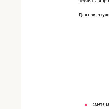
люблять і доро
Для приготува
сметана 