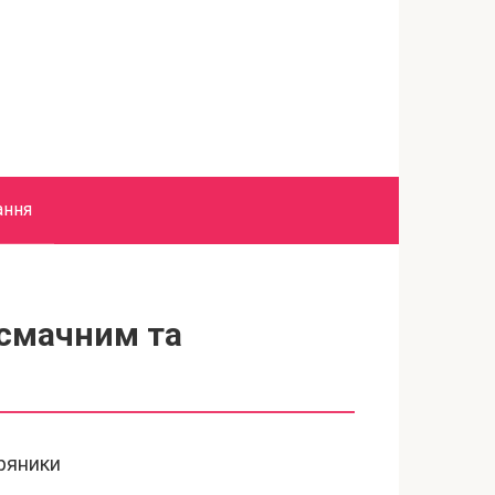
ання
 смачним та
ряники