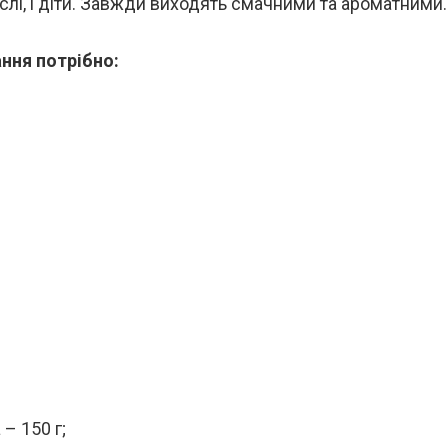
слі, і діти. Завжди виходять смачними та ароматними.
ння потрібно:
– 150 г;