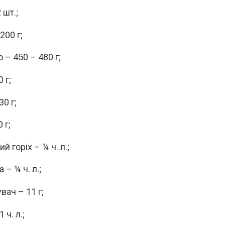
 шт.;
200 г;
 – 450 – 480 г;
 г;
30 г;
 г;
й горіх – ¼ ч. л.;
 – ¼ ч. л.;
вач – 11 г;
 ч. л.;