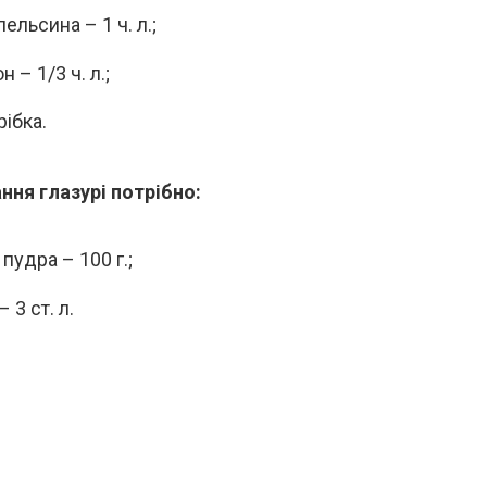
ельсина – 1 ч. л.;
 – 1/3 ч. л.;
рібка.
ння глазурі потрібно:
пудра – 100 г.;
 3 ст. л.