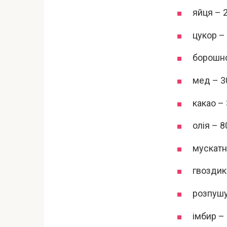
яйця – 2
цукор – 
борошно
мед – 30
какао – 
олія – 80
мускатни
гвоздика
розпушу
імбир – 1