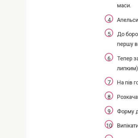
маси.
Апельси
До боро
першу в
Тепер з
липким)
На пів г
Розкача
Форму д
Випікати