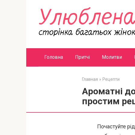
Перейти
к
контенту
Головна
Притчі
Молитви
Главная
»
Рецепти
Ароматні д
простим ре
Почастуйте рі