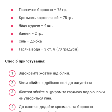
Пшеничне борошно – 75 гр.;
Крохмаль картопляний – 75 гр.;
Яйце куряче – 4 шт.;
Ванілін – 2 гр.;
Сіль – дрібка;
Гаряча вода – 3 ст. л. (70 градусів).
Спосіб приготування:
Відокремте жовтки від білків.
Білки збийте з дрібкою солі до загустіння.
Жовтки збийте з цукром та гарячою водою, поки
не утвориться піна.
До жовтків додайте крохмаль та борошно.