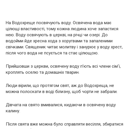
На Водохреще посвячують воду. Освячена вода має
цілющі властивості, тому кожна людина хоче запастися
нею. Воду освячують в церкві, на річці чи озері. До
водойми йде хресна хода з хоругвами та запаленими
свічками. Священик читає молитву і занурює у воду хрест,
після чого вода не псується та стає цілющою.
Прийшовши з церкви, освячену воду п’ють всі члени сім’ї,
кроплять оселю та домашніх тварин.
Люди вірили, що протягом свят, аж до Водохреща, не
можна полоскати в воді білизну, щоб чорти не забрали.
Дівчата на свято вмивалися, кидаючи в освячену воду
калину.
Після свята вже можна було справляти весілля, збиратися