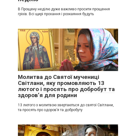
В Прощену неділю дуже важливо просити прощення
гріхів. Всі щирі прохання і розкаяння будуть
Молитва до Святої мучениці
Світлани, яку промовляють 13
лютого і просять про добробут та
здоров’я для родини
13 лютого з молитвою звертаються до святої Світлани,
та просять про здоров’я та добробуту