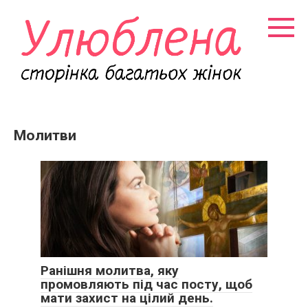
Перейти
к
контенту
Молитви
Ранішня молитва, яку
промовляють під час посту, щоб
мати захист на цілий день.