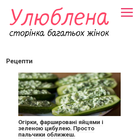
Перейти
к
контенту
Рецепти
Огірки, фаршировані яйцями і
зеленою цибулею. Просто
пальчики оближеш.