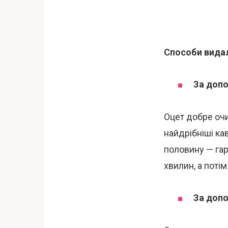
Способи видал
За доп
Оцет добре оч
найдрібніші ка
половину — гар
хвилин, а потім
За доп