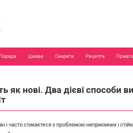
Поради
Цікаве
Секрети
Рецепти
Привіт
ь як нові. Два дієві способи 
іт
н і часто стикаєтеся з проблемою неприємних і стійк