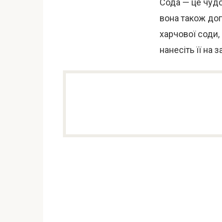
Сода — це чудо
вона також доп
харчової соди,
нанесіть її на