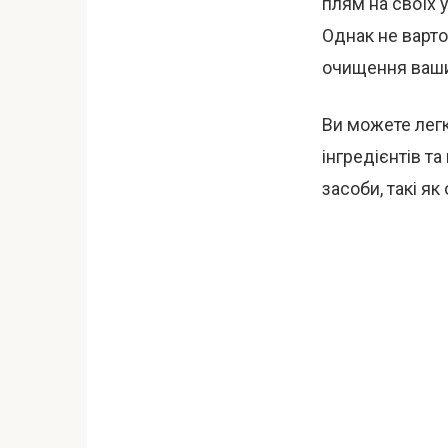
плям на своїх 
Однак не варто
очищення ваши
Ви можете легк
інгредієнтів та
засоби, такі як 