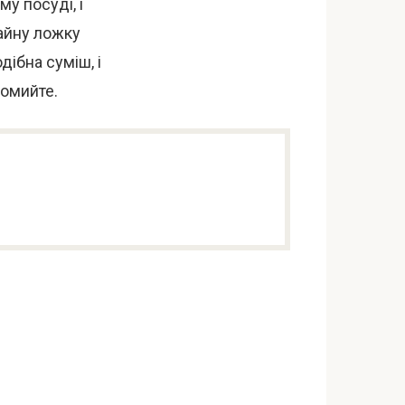
у посуді, і
айну ложку
дібна суміш, і
ромийте.