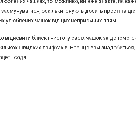
улюблених чашках, то, можливо, ви вже знаєте, як важ
 засмучуватися, оскільки існують досить прості та ді
х улюблених чашок від цих неприємних плям.
о відновити блиск і чистоту своїх чашок за допомог
 кількох швидких лайфхаків. Все, що вам знадобиться, 
оцет і сода.