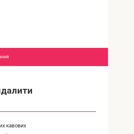
ання
видалити
их кавових