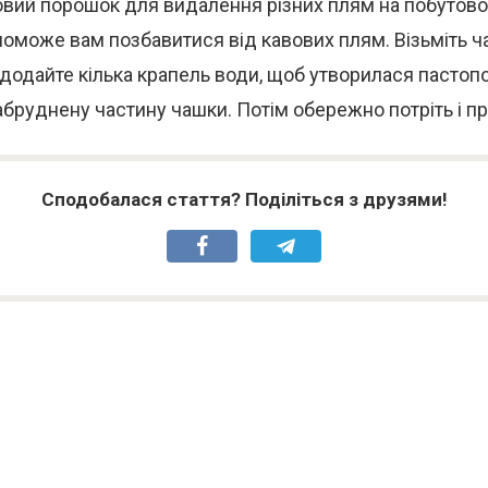
вий порошок для видалення різних плям на побутовом
оможе вам позбавитися від кавових плям. Візьміть ч
 додайте кілька крапель води, щоб утворилася пастопо
 забруднену частину чашки. Потім обережно потріть і п
Сподобалася стаття? Поділіться з друзями!