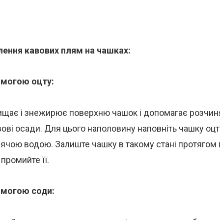
ення кавових плям на чашках:
омогою оцту:
ищає і знежирює поверхню чашок і допомагає розчиня
вові осади. Для цього наполовину наповніть чашку оцт
ячою водою. Залиште чашку в такому стані протягом
 промийте її.
омогою соди: