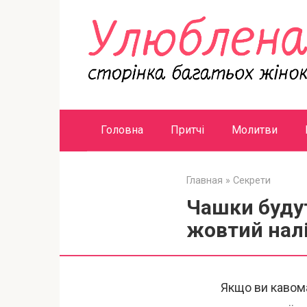
Перейти
к
контенту
Головна
Притчі
Молитви
Главная
»
Секрети
Чашки будут
жовтий нал
Якщо ви кавома