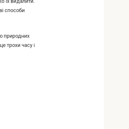
ко їх видалити.
єві способи
ою природних
це трохи часу і