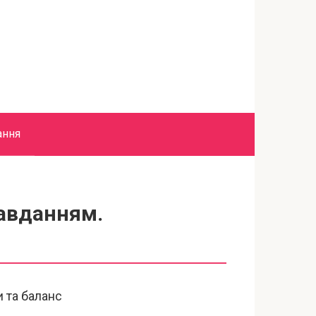
ання
завданням.
 та баланс