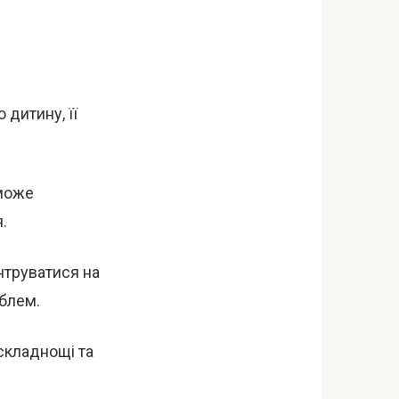
дитину, її
 може
.
нтруватися на
облем.
складнощі та