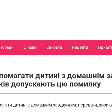
Поради
Цікаве
Секрети
Рецепти
Привіт
опомагати дитині з домашнім 
ьків допускають цю помилку
агати дитині з домашнім завданням: переваги, ризики