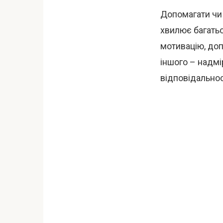
Допомагати чи 
хвилює багатьо
мотивацію, доп
іншого – надмі
відповідальнос