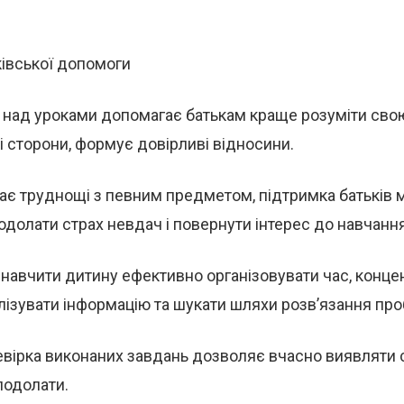
ківської допомоги
 над уроками допомагає батькам краще розуміти свою 
кі сторони, формує довірливі відносини.
ає труднощі з певним предметом, підтримка батьків
одолати страх невдач і повернути інтерес до навчання
навчити дитину ефективно організовувати час, конце
лізувати інформацію та шукати шляхи розв’язання пр
евірка виконаних завдань дозволяє вчасно виявляти 
подолати.