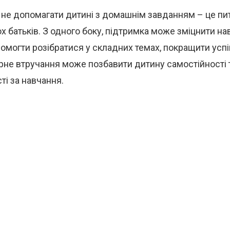
не допомагати дитині з домашнім завданням – це пит
х батьків. З одного боку, підтримка може зміцнити н
омогти розібратися у складних темах, покращити успі
рне втручання може позбавити дитину самостійності 
ті за навчання.