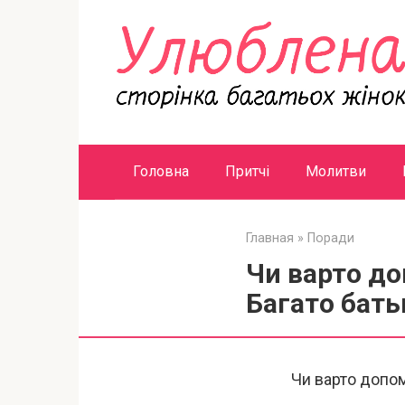
Перейти
к
контенту
Головна
Притчі
Молитви
Главная
»
Поради
Чи варто д
Багато бат
Чи варто допом