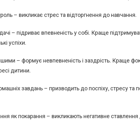
роль – викликає стрес та відторгнення до навчання.
дачі – підриває впевненість у собі. Краще підтримува
ькі успіхи.
ншими – формує невпевненість і заздрість. Краще фо
есі дитини.
машніх завдань – призводить до поспіху, стресу та по
ння як покарання – викликають негативне ставлення 