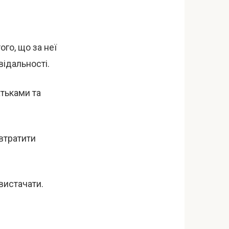
го, що за неї
відальності.
атьками та
втратити
вистачати.