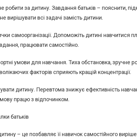
не робити за дитину. Завдання батьків – пояснити, під
 не вирішувати всі задачі замість дитини.
чки самоорганізації. Допоможіть дитині навчитися пл
вдання, працювати самостійно.
ртні умови для навчання. Тиха обстановка, зручне ро
дволікаючих факторів сприяють кращій концентрації.
увати дитину. Перевтома знижує ефективність навча
умову працю з відпочинком.
лки батьків
дитину – це позбавляє її навичок самостійного виріш