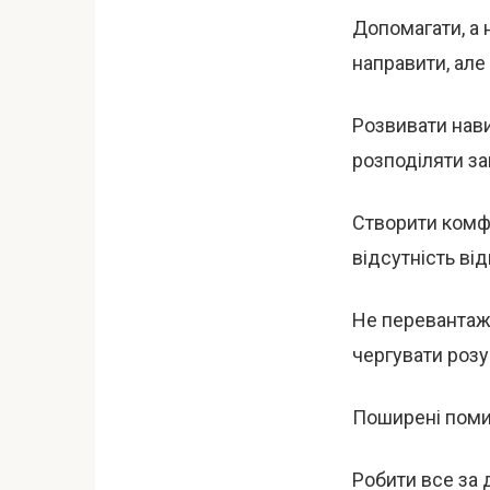
Допомагати, а 
направити, але
Розвивати нави
розподіляти за
Створити комфо
відсутність ві
Не перевантаж
чергувати роз
Поширені поми
Робити все за 