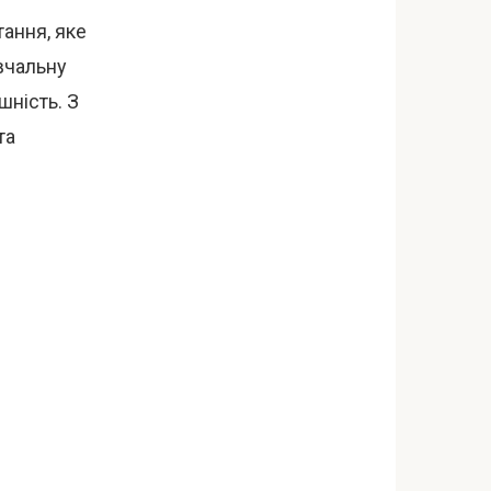
ання, яке
авчальну
шність. З
та