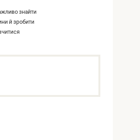
Важливо знайти
ини й зробити
 вчитися