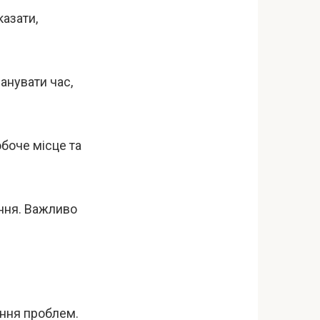
казати,
анувати час,
боче місце та
ння. Важливо
ення проблем.