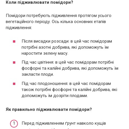
Коли підживлювати помідори?
Помідори потребують підживлення протягом усього
вегетаційного періоду. Ось кілька основних етапів
підживлення:
Після висадки розсади: в цей час помідорам
потрібні азотні добрива, які допоможуть їм
наростити зелену масу.
Під час цвітіння: в цей час помідорам потрібні
фосфорні та калійні добрива, які допоможуть їм
закласти плоди.
Під час плодоношення: в цей час помідорам
також потрібні фосфорні та калійні добрива, які
допоможуть їм дозріти плодами.
Як правильно підживлювати помідори?
Перед підживленням ґрунт навколо кущів