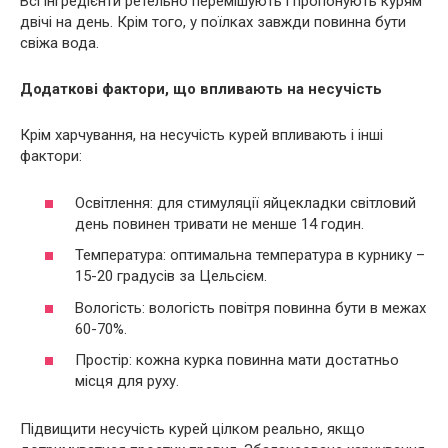
Всі інгредієнти ретельно перемішують і пропонують курям
двічі на день. Крім того, у поїлках завжди повинна бути
свіжа вода.
Додаткові фактори, що впливають на несучість
Крім харчування, на несучість курей впливають і інші
фактори:
Освітлення: для стимуляції яйцекладки світловий
день повинен тривати не менше 14 годин.
Температура: оптимальна температура в курнику –
15-20 градусів за Цельсієм.
Вологість: вологість повітря повинна бути в межах
60-70%.
Простір: кожна курка повинна мати достатньо
місця для руху.
Підвищити несучість курей цілком реально, якщо