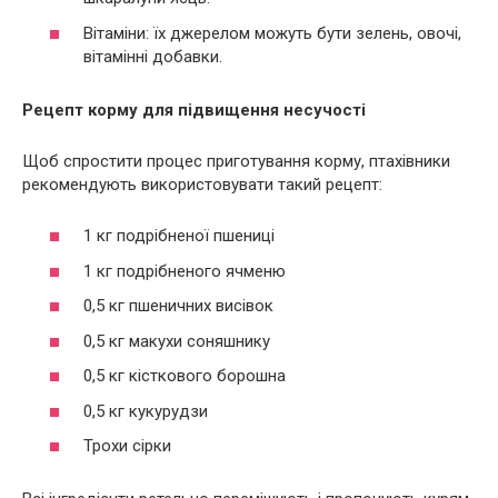
Вітаміни: їх джерелом можуть бути зелень, овочі,
вітамінні добавки.
Рецепт корму для підвищення несучості
Щоб спростити процес приготування корму, птахівники
рекомендують використовувати такий рецепт:
1 кг подрібненої пшениці
1 кг подрібненого ячменю
0,5 кг пшеничних висівок
0,5 кг макухи соняшнику
0,5 кг кісткового борошна
0,5 кг кукурудзи
Трохи сірки