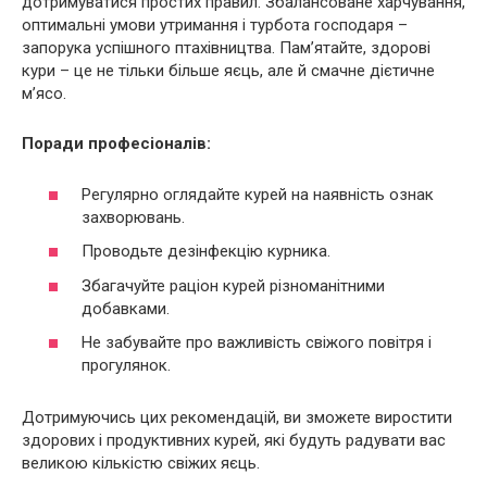
дотримуватися простих правил. Збалансоване харчування,
оптимальні умови утримання і турбота господаря –
запорука успішного птахівництва. Пам’ятайте, здорові
кури – це не тільки більше яєць, але й смачне дієтичне
м’ясо.
Поради професіоналів:
Регулярно оглядайте курей на наявність ознак
захворювань.
Проводьте дезінфекцію курника.
Збагачуйте раціон курей різноманітними
добавками.
Не забувайте про важливість свіжого повітря і
прогулянок.
Дотримуючись цих рекомендацій, ви зможете виростити
здорових і продуктивних курей, які будуть радувати вас
великою кількістю свіжих яєць.