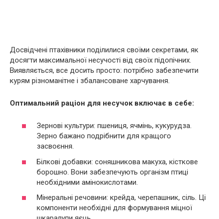
Досвідчені птахівники поділилися своїми секретами, як
досягти максимальної несучості від своїх підопічних.
Виявляється, все досить просто: потрібно забезпечити
курям різноманітне і збалансоване харчування.
Оптимальний раціон для несучок включає в себе:
Зернові культури: пшениця, ячмінь, кукурудза.
Зерно бажано подрібнити для кращого
засвоєння.
Білкові добавки: соняшникова макуха, кісткове
борошно. Вони забезпечують організм птиці
необхідними амінокислотами.
Мінеральні речовини: крейда, черепашник, сіль. Ці
компоненти необхідні для формування міцної
шкаралупи яєць.