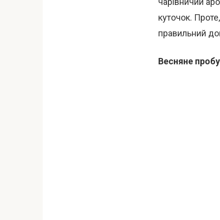
чарівничий аро
куточок. Проте
правильний до
Весняне проб