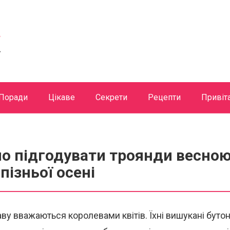
Поради
Цікаве
Секрети
Рецепти
Привіт
о підгодувати троянди весною
пізньої осені
ву вважаються королевами квітів. Їхні вишукані бутон