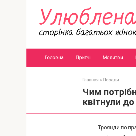
Перейти
к
контенту
Головна
Притчі
Молитви
Главная
»
Поради
Чим потрібн
квітнули до 
Троянди по пра