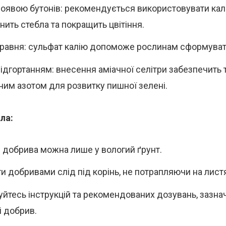
оявою бутонів: рекомендується використовувати каль
нить стебла та покращить цвітіння.
травня: сульфат калію допоможе рослинам сформувати
ідгортанням: внесення аміачної селітри забезпечить
ним азотом для розвитку пишної зелені.
ла:
 добрива можна лише у вологий ґрунт.
и добривами слід під корінь, не потрапляючи на лист
йтесь інструкцій та рекомендованих дозувань, зазна
і добрив.