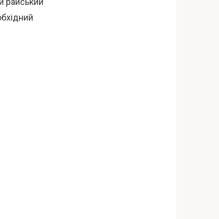
ій райський
обхідний