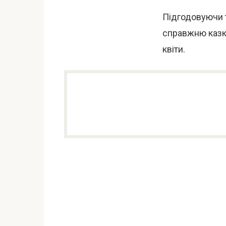
Підгодовуючи т
справжню казку
квіти.