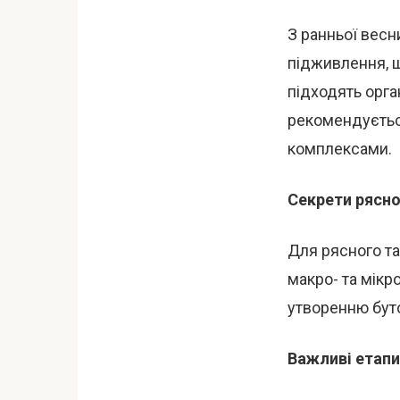
З ранньої весн
підживлення, щ
підходять орган
рекомендуєтьс
комплексами.
Секрети рясно
Для рясного та
макро- та мікр
утворенню буто
Важливі етапи