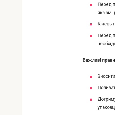
Перед п
яка зміц
Кінець 
Перед п
необхід
Важливі прави
Вносити
Поливат
Дотриму
упаковц