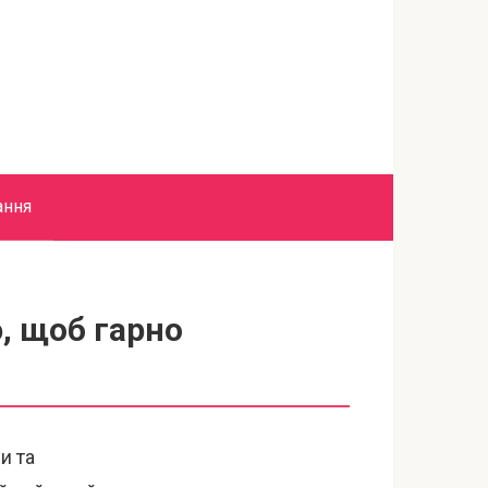
ання
, щоб гарно
и та