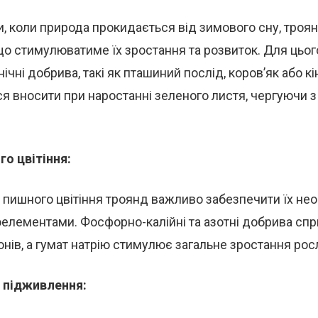
и, коли природа прокидається від зимового сну, тро
о стимулюватиме їх зростання та розвиток. Для цьог
ічні добрива, такі як пташиний послід, коров’як або кін
я вносити при наростанні зеленого листя, чергуючи 
го цвітіння:
 пишного цвітіння троянд важливо забезпечити їх не
оелементами. Фосфорно-калійні та азотні добрива сп
нів, а гумат натрію стимулює загальне зростання рос
 підживлення: