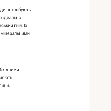
янди потребують
о ідеально
ський гній. Їх
з мінеральними
обхідними
рияють
лини.