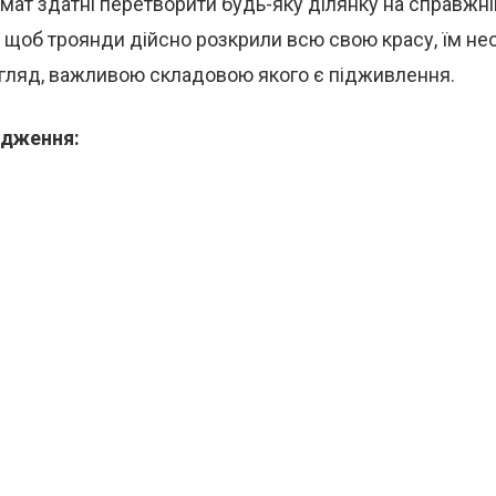
мат здатні перетворити будь-яку ділянку на справжн
, щоб троянди дійсно розкрили всю свою красу, їм не
гляд, важливою складовою якого є підживлення.
удження: