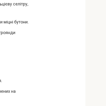
цієву селітру,
 міцні бутони.
 троянди
я.
чених на