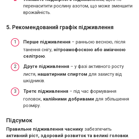
перенаситити рослину азотом, що може зменшити
врожайність.
5. Рекомендований графік підживлення
Перше підживлення
– ранньою весною, після
танення снігу,
нітроамофоскою або аміачною
селітрою
.
Друге підживлення
– у фазі активного росту
листя,
нашатирним спиртом
для захисту від
шкідників.
Третє підживлення
– під час формування
головок,
калійними добривами
для збільшення
розміру.
Підсумок
Правильне підживлення часнику
забезпечить
активний ріст, здоровий розвиток та великі головки
.