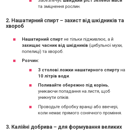
Забезпечує
швидкий ріст зеленої маси
та зміцнення рослин.
2. Нашатирний спирт – захист від шкідників та
хвороб
Нашатирний спирт
не тільки підживлює, а й
захищає часник від шкідників
(цибульної мухи,
попелиці) та хвороб.
Розчин:
3 столові ложки нашатирного спирту
на
10 літрів води
.
Поливайте обережно під корінь
,
уникаючи попадання на листя, щоб
уникнути опіків.
Проводьте обробку вранці або ввечері,
коли немає прямого сонячного проміння.
3. Калійні добрива – для формування великих