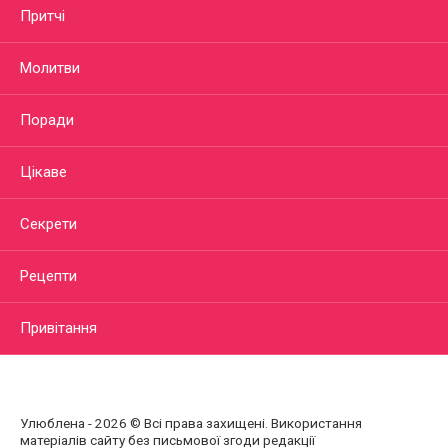
Притчі
Молитви
Поради
Цікаве
Секрети
Рецепти
Привітання
Улюблена - 2026 © Всі права захищені. Використання
матеріалів сайту без письмової згоди редакції