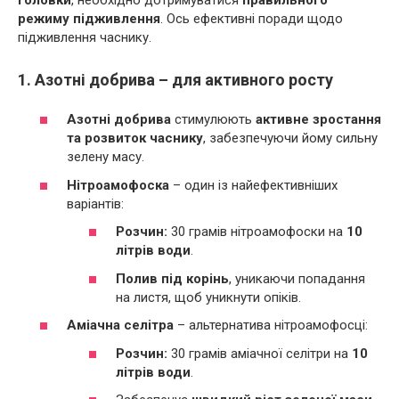
режиму підживлення
. Ось ефективні поради щодо
підживлення часнику.
1. Азотні добрива – для активного росту
Азотні добрива
стимулюють
активне зростання
та розвиток часнику
, забезпечуючи йому сильну
зелену масу.
Нітроамофоска
– один із найефективніших
варіантів:
Розчин:
30 грамів нітроамофоски на
10
літрів води
.
Полив під корінь
, уникаючи попадання
на листя, щоб уникнути опіків.
Аміачна селітра
– альтернатива нітроамофосці:
Розчин:
30 грамів аміачної селітри на
10
літрів води
.