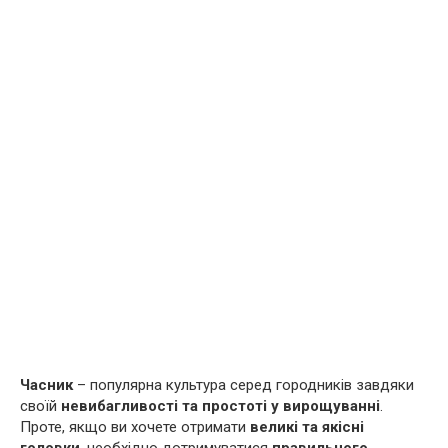
Часник
– популярна культура серед городників завдяки
своїй
невибагливості та простоті у вирощуванні
.
Проте, якщо ви хочете отримати
великі та якісні
головки
, необхідно дотримуватися
правильного