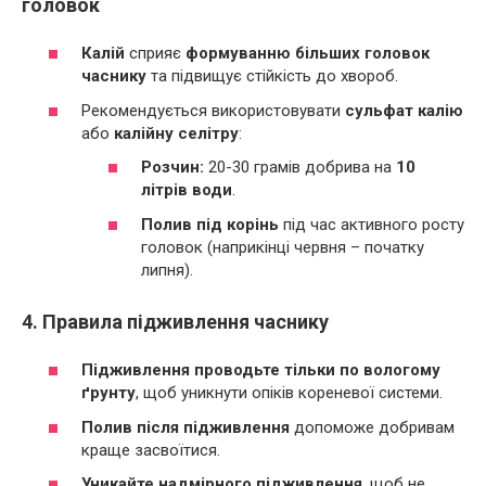
головок
Калій
сприяє
формуванню більших головок
часнику
та підвищує стійкість до хвороб.
Рекомендується використовувати
сульфат калію
або
калійну селітру
:
Розчин:
20-30 грамів добрива на
10
літрів води
.
Полив під корінь
під час активного росту
головок (наприкінці червня – початку
липня).
4. Правила підживлення часнику
Підживлення проводьте тільки по вологому
ґрунту
, щоб уникнути опіків кореневої системи.
Полив після підживлення
допоможе добривам
краще засвоїтися.
Уникайте надмірного підживлення
, щоб не