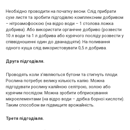
Необхідно проводити на початку весни. Слід прибрати
сухе листя та зробити підгодівлю комплексним добривом
– нітроамофоскою (на відро води – 1 столова ложка
добрива). Або використати органічне добриво (розвести
10 л води та 1 л добрива або курячого посліду розвести у
співвідношенні один до дванадцяти). На поливання
одного куща слід використовувати 0,5 л добрива.
Друга підгодівля.
Проводять коли з’являються бутони та стигнуть плоди.
Рослина потребує велику кількість калію. Можна
підгодувати рослину калійною селітрою, золою або
курячим послідом. Можна зробити обприскування
мікроелементами (на відро води – дрібка борної кислоти).
Таким способом ви підвищите врожайність.
Третя підгодівля.