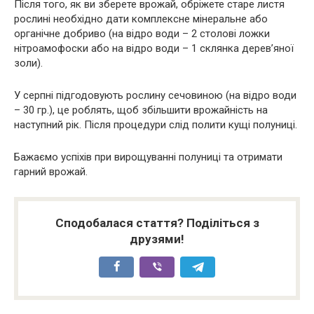
Після того, як ви зберете врожай, обріжете старе листя
рослині необхідно дати комплексне мінеральне або
органічне добриво (на відро води – 2 столові ложки
нітроамофоски або на відро води – 1 склянка дерев’яної
золи).
У серпні підгодовують рослину сечовиною (на відро води
– 30 гр.), це роблять, щоб збільшити врожайність на
наступний рік. Після процедури слід полити кущі полуниці.
Бажаємо успіхів при вирощуванні полуниці та отримати
гарний врожай.
Сподобалася стаття? Поділіться з
друзями!