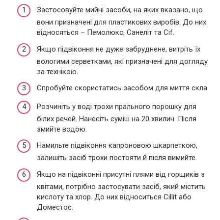
Застосовуйте мийні засоби, на яких вказано, що
вони призначені для пластикових виробів. До них
відносяться – Пемолюкс, Санеліт та Cif.
Якщо підвіконня не дуже забруднене, витріть їх
вологими серветками, які призначені для догляду
за технікою.
Спробуйте скористатись засобом для миття скла.
Розчиніть у воді трохи прального порошку для
білих речей. Нанесіть суміш на 20 хвилин. Після
змийте водою.
Намильте підвіконня капроновою шкарпеткою,
залишіть засіб трохи постояти й після вимийте.
Якщо на підвіконні присутні плями від горщиків з
квітами, потрібно застосувати засіб, який містить
кислоту та хлор. До них відноситься Cillit або
Доместос.