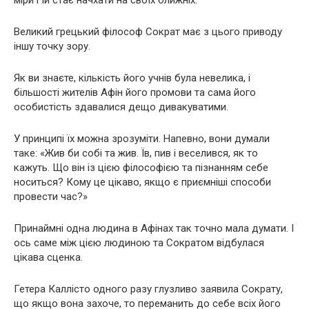
Великий грецький філософ Сократ має з цього приводу
іншу точку зору.
Як ви знаєте, кількість його учнів була невелика, і
більшості жителів Афін його промови та сама його
особистість здавалися дещо дивакуватими.
У принципі їх можна зрозуміти. Напевно, вони думали
таке: «Жив би собі та жив. Їв, пив і веселився, як то
кажуть. Що він із цією філософією та пізнанням себе
носиться? Кому це цікаво, якщо є приємніші способи
провести час?»
Принаймні одна людина в Афінах так точно мала думати. І
ось саме між цією людиною та Сократом відбулася
цікава сценка.
Гетера Каллісто одного разу глузливо заявила Сократу,
що якщо вона захоче, то переманить до себе всіх його