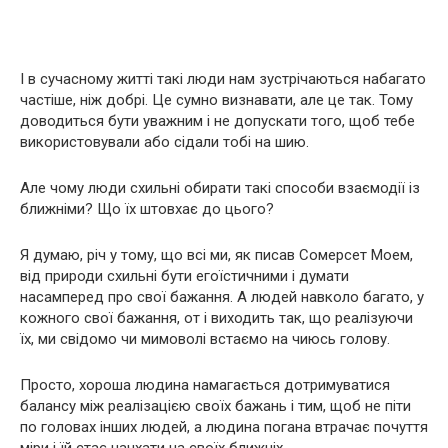
І в сучасному житті такі люди нам зустрічаються набагато
частіше, ніж добрі. Це сумно визнавати, але це так. Тому
доводиться бути уважним і не допускати того, щоб тебе
використовували або сідали тобі на шию.
Але чому люди схильні обирати такі способи взаємодії із
ближніми? Що їх штовхає до цього?
Я думаю, річ у тому, що всі ми, як писав Сомерсет Моем,
від природи схильні бути егоїстичними і думати
насамперед про свої бажання. А людей навколо багато, у
кожного свої бажання, от і виходить так, що реалізуючи
їх, ми свідомо чи мимоволі встаємо на чиюсь голову.
Просто, хороша людина намагається дотримуватися
балансу між реалізацією своїх бажань і тим, щоб не піти
по головах інших людей, а людина погана втрачає почуття
міри і їй стає начхати на своїх ближніх.