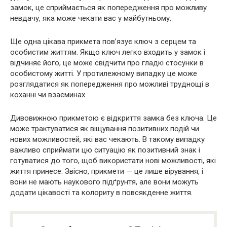
замок, це сприймається як попередження про можливу
невдачу, яка може чекати вас у майбутньому.
Ще одна цікава прикмета пов’язує ключ з серцем та
особистим життям. Якщо ключ легко входить у замок і
відчиняє його, це може свідчити про гладкі стосунки в
особистому житті. У протилежному випадку це може
розглядатися як попередження про можливі труднощі в
коханні чи взаєминах.
Дивовижною прикметою є відкриття замка без ключа. Це
може трактуватися як віщування позитивних подій чи
нових можливостей, які вас чекають. В такому випадку
важливо сприймати цю ситуацію як позитивний знак і
готуватися до того, щоб використати нові можливості, які
життя принесе. Звісно, прикмети — це лише вірування, і
вони не мають наукового підґрунтя, але вони можуть
додати цікавості та колориту в повсякденне життя.