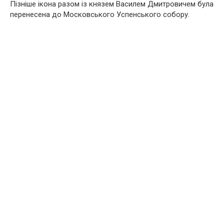
Пізніше ікона разом із князем Василем Дмитровичем була
перенесена до Московського Успенського собору.