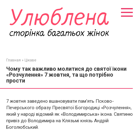
Перейти
к
контенту
Главная
»
Цікаве
Чому так важливо молитися до святої ікони
«Розчулення» 7 жовтня, та що потрібно
прости
7 жовтня заведено вшановувати пам’ять Псково-
Печерського образу Пресвятої Богородиці «Розчулення»,
який у народі відомий як «Володимирська» ікона. Святиню
привіз до Володимира на Клязьмі князь Андрій
Боголюбський.