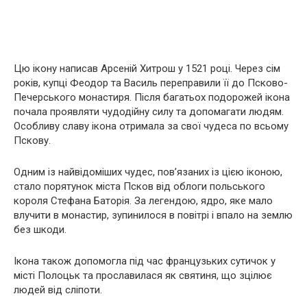
Цю ікону написав Арсеній Хитрош у 1521 році. Через сім
років, купці Феодор та Василь переправили її до Псково-
Печерського монастиря. Після багатьох подорожей ікона
почала проявляти чудодійну силу та допомагати людям.
Особливу славу ікона отримала за свої чудеса по всьому
Пскову.
Одним із найвідоміших чудес, пов’язаних із цією іконою,
стало порятунок міста Псков від облоги польського
короля Стефана Баторія. За легендою, ядро, яке мало
влучити в монастир, зупинилося в повітрі і впало на землю
без шкоди.
Ікона також допомогла під час французьких сутичок у
місті Полоцьк та прославилася як святиня, що зцілює
людей від сліпоти.