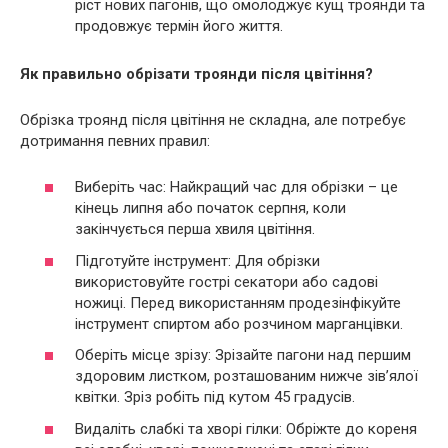
ріст нових пагонів, що омолоджує кущ троянди та
продовжує термін його життя.
Як правильно обрізати троянди після цвітіння?
Обрізка троянд після цвітіння не складна, але потребує
дотримання певних правил:
Виберіть час: Найкращий час для обрізки – це
кінець липня або початок серпня, коли
закінчується перша хвиля цвітіння.
Підготуйте інструмент: Для обрізки
використовуйте гострі секатори або садові
ножиці. Перед використанням продезінфікуйте
інструмент спиртом або розчином марганцівки.
Оберіть місце зрізу: Зрізайте пагони над першим
здоровим листком, розташованим нижче зів’ялої
квітки. Зріз робіть під кутом 45 градусів.
Видаліть слабкі та хворі гілки: Обріжте до кореня