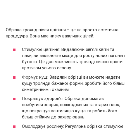
Обрізка троянд після цвітіння – це не просто естетична
процедура. Вона має низку важливих цілей:
Стимулює цвітіння: Видаляючи зів’ялі квіти та
гілки, ви звільняєте місце для росту нових пагонів і
бутонів. Це дає можливість троянді пишно цвісти
протягом усього сезону.
Формує кущ: Завдяки обрізці ви можете надати
кущу троянди бажаної форми, зробити його більш
симетричним і охайним.
Покращує здоров’я: Обрізка допомагає
позбутися хворих, пошкоджених та старих гілок,
що покращує вентиляцію куща та робить його
більш стійким до захворювань.
Омолоджує рослину: Регулярна обрізка стимулює