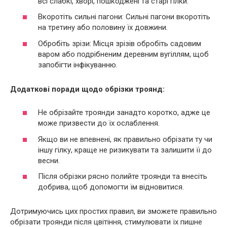
всі слабкі, хворі, пошкоджені та старі гілки.
Вкоротіть сильні пагони: Сильні пагони вкоротіть
на третину або половину їх довжини.
Обробіть зрізи: Місця зрізів обробіть садовим
варом або подрібненим деревним вугіллям, щоб
запобігти інфікуванню.
Додаткові поради щодо обрізки троянд:
Не обрізайте троянди занадто коротко, адже це
може призвести до їх ослаблення.
Якщо ви не впевнені, як правильно обрізати ту чи
іншу гілку, краще не ризикувати та залишити її до
весни.
Після обрізки рясно полийте троянди та внесіть
добрива, щоб допомогти їм відновитися.
Дотримуючись цих простих правил, ви зможете правильно
обрізати троянди після цвітіння, стимулювати їх пишне