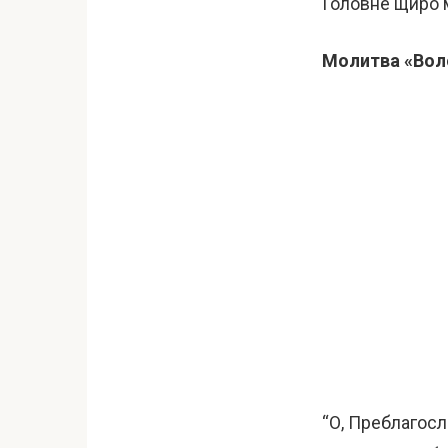
Головне щиро мо
Молитва «Вол
“О, Преблагосл