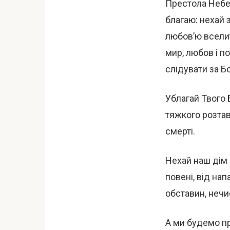
Престола Небес
благаю: нехай 
любов’ю вселить
мир, любов і п
слідувати за 
Ублагай Твого 
тяжкого розтав
смерті.
Нехай наш дім 
повені, від нап
обставин, нечис
А ми будемо пр