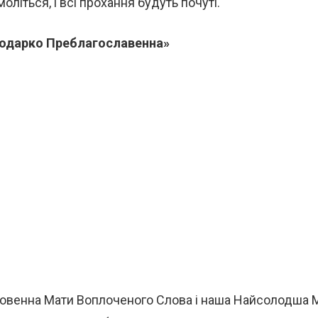
літься, і всі прохання будуть почуті.
одарко Преблагославенна»
овенна Мати Воплоченого Слова і наша Найсолодша Мат