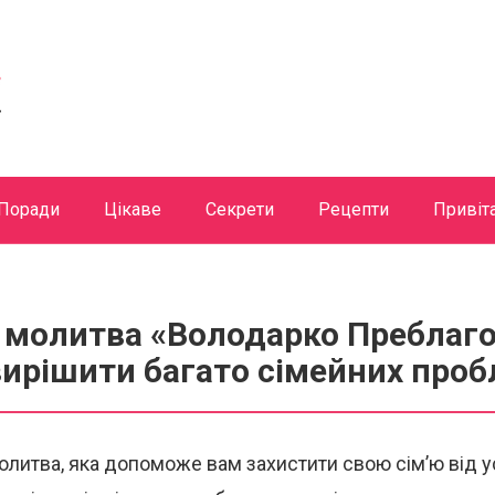
Поради
Цікаве
Секрети
Рецепти
Привіт
 молитва «Володарко Преблаго
ирішити багато сімейних проб
литва, яка допоможе вам захистити свою сім’ю від ус