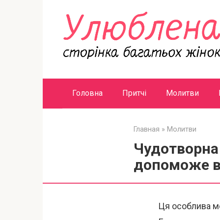
Перейти
к
контенту
Головна
Притчі
Молитви
Главная
»
Молитви
Чудотворна
допоможе в
Ця особлива мо