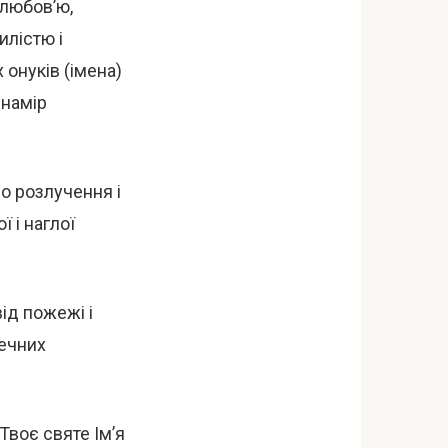
 любов’ю,
илістю і
х онуків (імена)
 намір
до розлучення і
 і наглої
ід пожежі і
печних
Твоє святе Ім’я