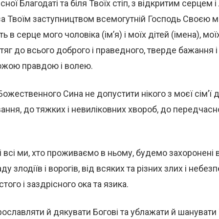
ної Благодаті та біля Твоїх стіп, з відкритим серцем і
за Твоїм заступництвом всемогутній Господь Своєю м
 в серце мого чоловіка (ім’я) і моїх дітей (імена), мої
отяг до всього доброго і праведного, тверде бажання і
Божою правдою і волею.
Божественного Сина не допустити нікого з моєї сім’ї 
ання, до тяжких і невиліковних хвороб, до передчасної
і всі ми, хто проживаємо в ньому, будемо захоронені в
аду злодіїв і ворогів, від всяких та різних злих і небез
того і заздрісного ока та язика.
ославляти й дякувати Богові та ублажати й шанувати 