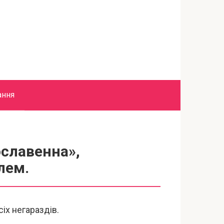
ання
славенна»,
лем.
іх негараздів.