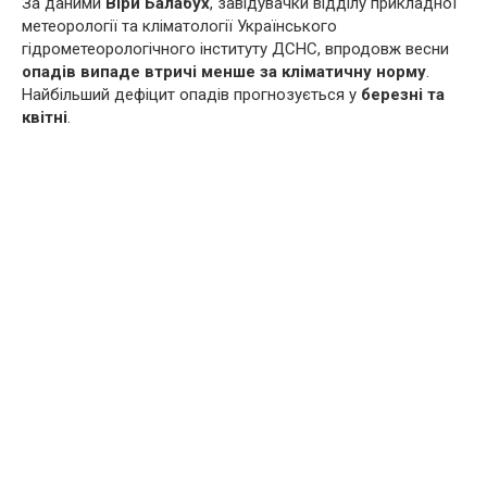
За даними
Віри Балабух
, завідувачки відділу прикладної
метеорології та кліматології Українського
гідрометеорологічного інституту ДСНС, впродовж весни
опадів випаде втричі менше за кліматичну норму
.
Найбільший дефіцит опадів прогнозується у
березні та
квітні
.