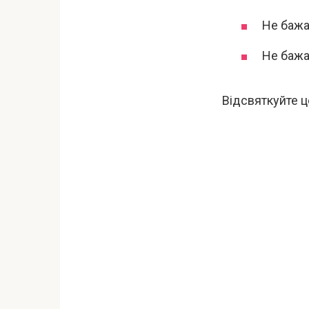
Не бажа
Не бажа
Відсвяткуйте ц