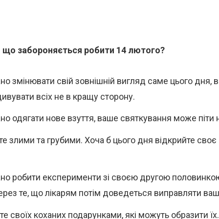
и, що забороняється робити 14 лютого?
но змінювати свій зовнішній вигляд саме цього дня, 
ивувати всіх не в кращу сторону.
но одягати нове взуття, ваше святкування може піти 
те злими та грубими. Хоча б цього дня відкрийте своє
но робити експерименти зі своєю другою половинко
Через те, що лікарям потім доведеться виправляти ваш
те своїх коханих подарунками, які можуть образити їх.