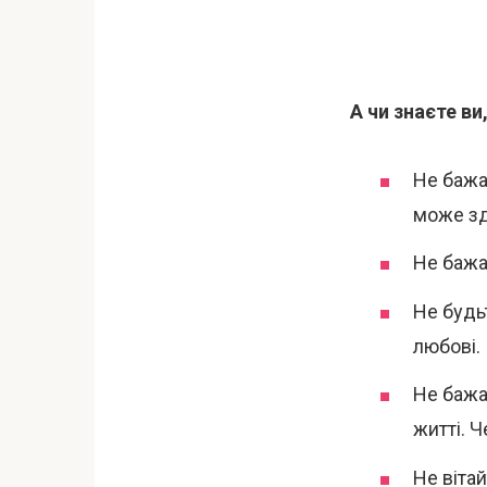
А чи знаєте в
Не бажа
може зд
Не бажа
Не будь
любові.
Не бажа
житті. 
Не вітай