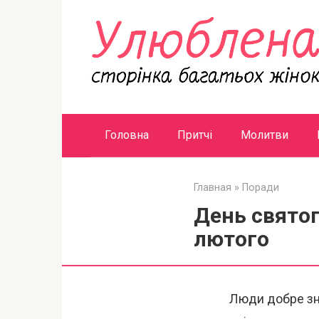
Перейти
к
контенту
Головна
Притчі
Молитви
Главная
»
Поради
День святог
лютого
Люди добре зн