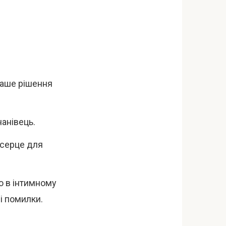
ваше рішення
нанівець.
 серце для
ю в інтимному
і помилки.