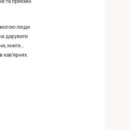
ки та приємні
помогою люди
жна дарувати
ни, книги…
в кав’ярнях.