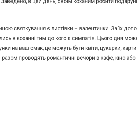
. Заведено, в цей день, своїм коханим робити подарун
иною святкування є листівки – валентинки. За їх до
лись в коханні тим до кого є симпатія. Цього дня мо
унки на ваш смак, це можуть бути квіти, цукерки, карти
і разом проводять романтичні вечори в кафе, кіно або 