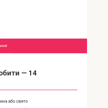
ання
обити — 14
ина або свято