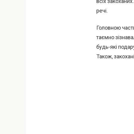
всіх закоханих
речі.
Головною част
таємно зізнава
будь-які подар
Також, закохан