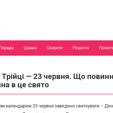
Поради
Цікаве
Секрети
Рецепти
Привіт
 Трійці — 23 червня. Що повин
на в це свято
м календарем 23 червня заведено святкувати – День 