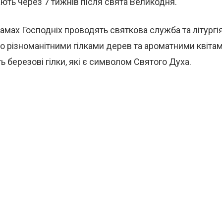
ють через 7 тижнів після свята Великодня.
рамах Господніх проводять святкова служба та літургія
 різноманітними гілками дерев та ароматними квітам
 березові гілки, які є символом Святого Духа.