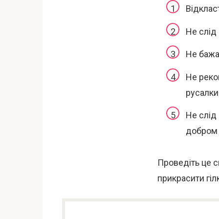
Відкласт
Не слід 
Не бажа
Не реко
русалки
Не слід
добром 
Проведіть це св
прикрасити гіл