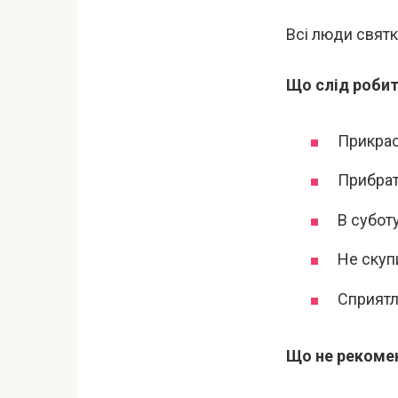
Всі люди святк
Що слід робит
Прикрас
Прибрат
В субот
Не скуп
Сприятл
Що не рекомен