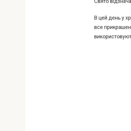
Свято відзнача
В цей день у х
все прикрашено
використовують