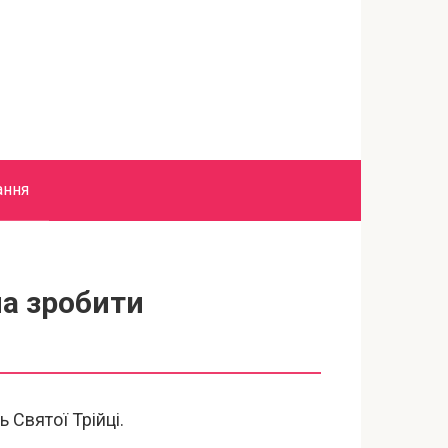
ання
на зробити
Святої Трійці.