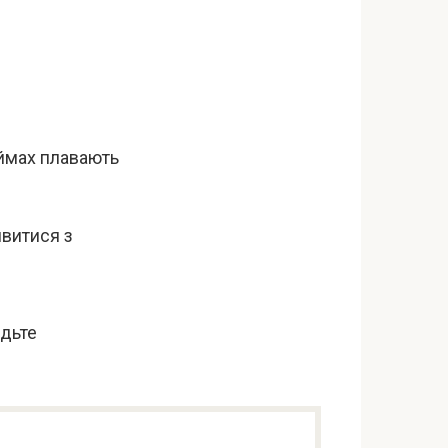
оймах плавають
ивитися з
удьте