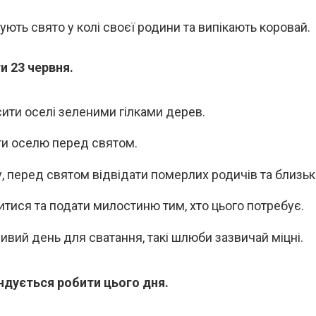
ують свято у колі своєї родини та випікають коровай.
и 23 червня.
ити оселі зеленими гілками дерев.
и оселю перед святом.
у, перед святом відвідати померлих родичів та близьк
итися та подати милостиню тим, хто цього потребує.
ивий день для сватання, такі шлюби зазвичай міцні.
дується робити цього дня.