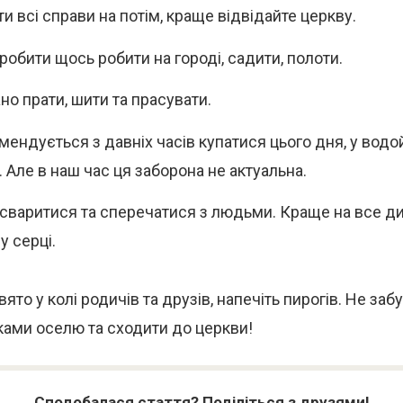
и всі справи на потім, краще відвідайте церкву.
робити щось робити на городі, садити, полоти.
но прати, шити та прасувати.
мендується з давніх часів купатися цього дня, у вод
. Але в наш час ця заборона не актуальна.
 сваритися та сперечатися з людьми. Краще на все д
у серці.
ято у колі родичів та друзів, напечіть пирогів. Не заб
ками оселю та сходити до церкви!
Сподобалася стаття? Поділіться з друзями!