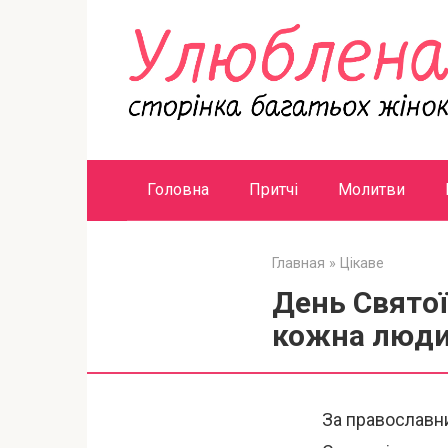
Перейти
к
контенту
Головна
Притчі
Молитви
Главная
»
Цікаве
День Святої
кожна люди
За православни