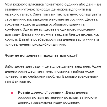
Мрія кожного власника приватного будинку або дачі – це
затишний куточок природи, де можна відпочити від
міського галасу. Саме тому ми так прагнемо облаштувати
свої ділянки, висаджуючи різноманітні рослини. Дерева,
зокрема, надають ділянці особливого шарму та
комфорту. Однак не всі дерева є однаково корисними
для саду. Деякі з них можуть завдати більше шкоди, ніж
користі. Давайте розберемося, які дерева варто уникати
при озелененні присадибної ділянки.
Чому не всі дерева підходять для саду?
Вибір дерев для саду – це відповідальне завдання. Адже
дерево росте десятиліттями, і помилка у виборі може
призвести до серйозних проблем. Важливо враховувати
такі фактори як:
Розмір дорослої рослини:
Деякі дерева
розростаються до значних розмірів, затінюючи
ділянку і заважаючи іншим рослинам.