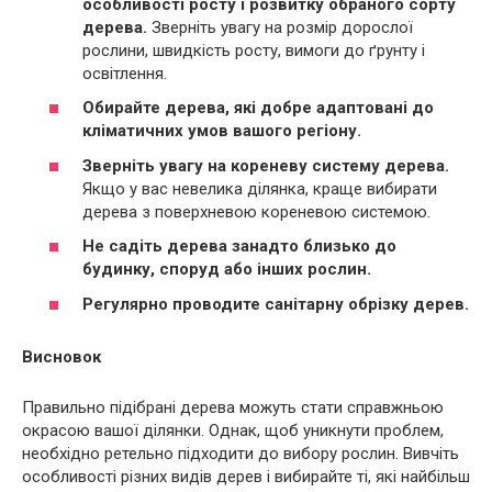
особливості росту і розвитку обраного сорту
дерева.
Зверніть увагу на розмір дорослої
рослини, швидкість росту, вимоги до ґрунту і
освітлення.
Обирайте дерева, які добре адаптовані до
кліматичних умов вашого регіону.
Зверніть увагу на кореневу систему дерева.
Якщо у вас невелика ділянка, краще вибирати
дерева з поверхневою кореневою системою.
Не садіть дерева занадто близько до
будинку, споруд або інших рослин.
Регулярно проводите санітарну обрізку дерев.
Висновок
Правильно підібрані дерева можуть стати справжньою
окрасою вашої ділянки. Однак, щоб уникнути проблем,
необхідно ретельно підходити до вибору рослин. Вивчіть
особливості різних видів дерев і вибирайте ті, які найбільш