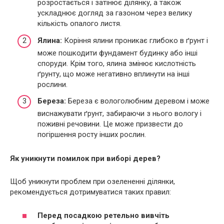
розростається і затінює ділянку, а також
ускладнює догляд за газоном через велику
кількість опалого листя.
Ялина:
Коріння ялини проникає глибоко в ґрунт і
може пошкодити фундамент будинку або інші
споруди. Крім того, ялина змінює кислотність
ґрунту, що може негативно вплинути на інші
рослини.
Береза:
Береза ​​є вологолюбним деревом і може
виснажувати ґрунт, забираючи з нього вологу і
поживні речовини. Це може призвести до
погіршення росту інших рослин.
Як уникнути помилок при виборі дерев?
Щоб уникнути проблем при озелененні ділянки,
рекомендується дотримуватися таких правил:
Перед посадкою ретельно вивчіть