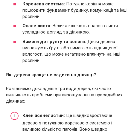
Коренева система:
Потужне коріння може
пошкодити фундамент будинку, комунікації та інші
рослини.
Опале листя:
Велика кількість опалого листя
ускладнює догляд за ділянкою.
Вимоги до ґрунту та вологи:
Деякі дерева
виснажують ґрунт або вимагають підвищеної
вологості, що може негативно вплинути на інші
рослини.
Які дерева краще не садити на ділянці?
Розглянемо докладніше три види дерев, які часто
викликають проблеми при вирощуванні на присадибних
ділянках:
Клен ясенелистий:
Це швидкозростаюче
дерево з потужною кореневою системою і
великою кількістю пагонів. Воно швидко