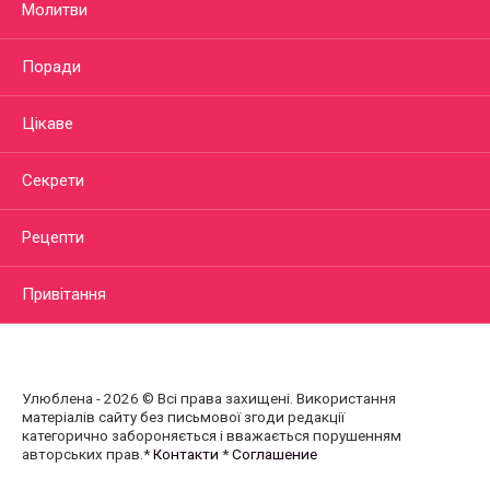
Молитви
Поради
Цікаве
Секрети
Рецепти
Привітання
Улюблена - 2026 © Всі права захищені. Використання
матеріалів сайту без письмової згоди редакції
категорично забороняється і вважається порушенням
авторських прав.*
Контакти
*
Соглашение