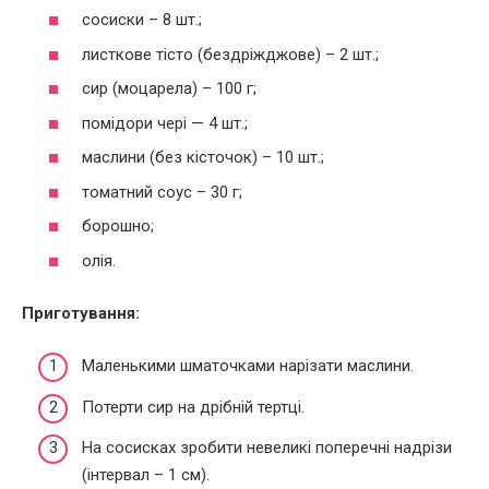
сосиски – 8 шт.;
листкове тісто (бездріжджове) – 2 шт.;
сир (моцарела) – 100 г;
помідори чері — 4 шт.;
маслини (без кісточок) – 10 шт.;
томатний соус – 30 г;
борошно;
олія.
Приготування:
Маленькими шматочками нарізати маслини.
Потерти сир на дрібній тертці.
На сосисках зробити невеликі поперечні надрізи
(інтервал – 1 см).