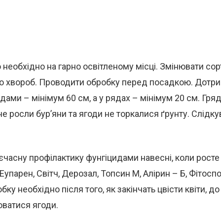
необхідно на гарно освітленому місці. Змінювати сор
 до хвороб. Проводити обробку перед посадкою. Дотр
ядами – мінімум 60 см, а у рядах – мінімум 20 см. Гря
е росли бур’яни та ягоди не торкалися ґрунту. Слідку
часну профілактику фунгіцидами навесні, коли росте
упарен, Світч, Дерозал, Топсин М, Алірин – Б, Фітосп
ку необхідно після того, як закінчать цвісти квіти, до 
юватися ягоди.