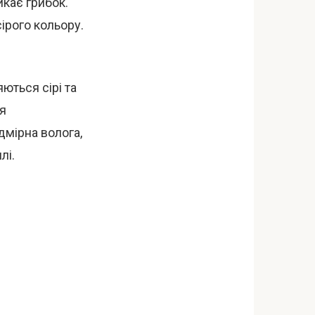
икає грибок.
сірого кольору.
яються сірі та
ня
мірна волога,
лі.