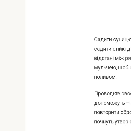
Садити суницю 
садити стійкі
відстані між р
мульчею, щоб н
поливом.
Проводьте своє
допоможуть – Е
повторити оброб
почнуть утвор