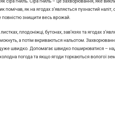
як сіра гниль. Сіра гниль – це захворювання, яке викл
к помічав, як на ягодах з’являється пухнастий наліт, 
е повністю знищити весь врожай.
 листках, плодоніжці, бутонах, зав’язях та ягодах з’явл
і мокнуть, а потім вкриваються нальотом. Захворюван
уже швидко. Допомагає швидко поширюватися – над
 холодна погода та якщо ягоди торкаються вологої зем