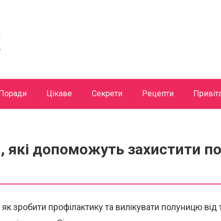
Поради
Цікаве
Секрети
Рецепти
Привіт
и, які допоможуть захистити п
 як зробити профілактику та вилікувати полуницю від 