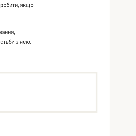
зробити, якщо
вання,
отьби з нею.