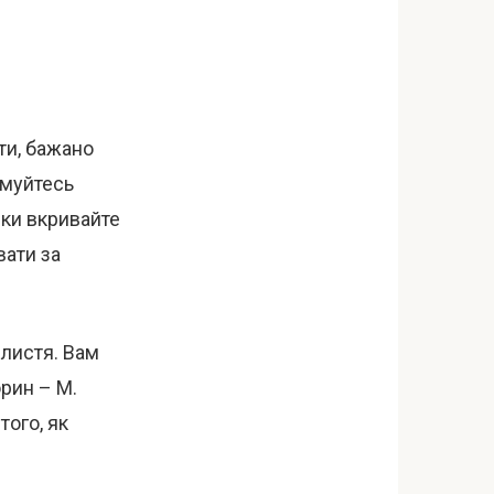
ти, бажано
имуйтесь
дки вкривайте
вати за
 листя. Вам
орин – М.
того, як