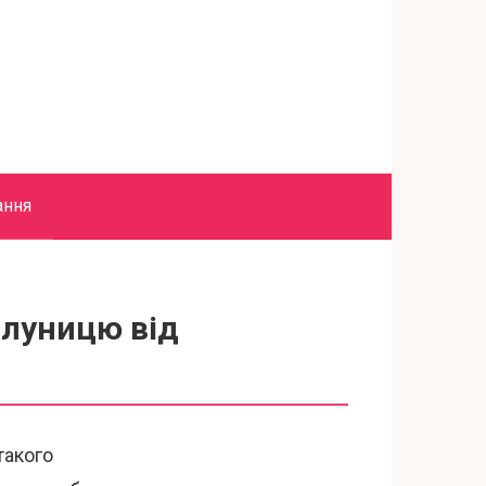
ання
олуницю від
такого