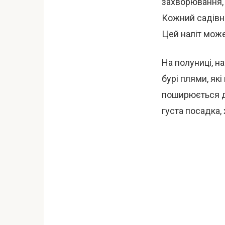
захворювання, 
Кожний садівни
Цей наліт мож
На полуниці, на
бурі плями, як
поширюється д
густа посадка,