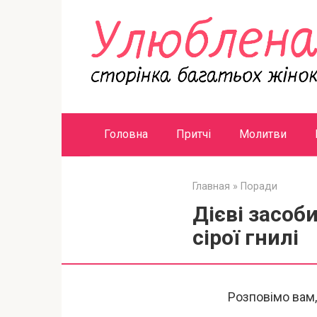
Перейти
к
контенту
Головна
Притчі
Молитви
Главная
»
Поради
Дієві засоб
сірої гнилі
Розповімо вам,