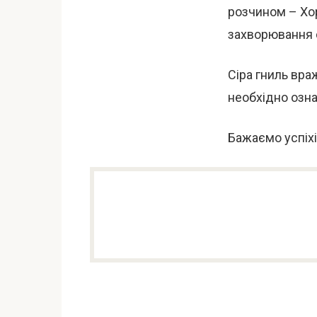
розчином – Хор
захворювання 
Сіра гниль вра
необхідно озн
Бажаємо успіхі