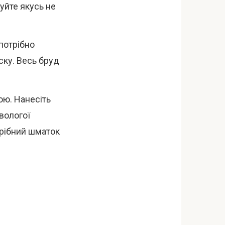
уйте якусь не
 потрібно
ску. Весь бруд
ою. Нанесіть
 вологої
трібний шматок