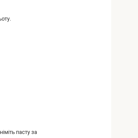
ьоту.
німіть пасту за