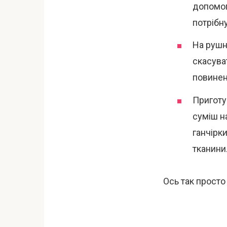
допомог
потрібн
На рушн
скасува
повинен
Приготу
суміш на
ганчірк
тканини
Ось так просто