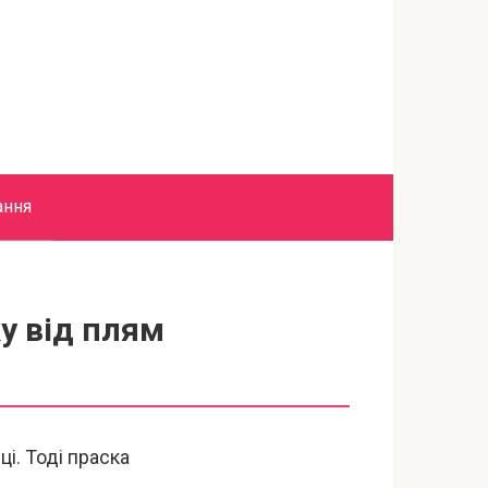
ання
ку від плям
і. Тоді праска