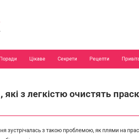
Поради
Цікаве
Секрети
Рецепти
Привіт
, які з легкістю очистять прас
я зустрічалась з такою проблемою, як плями на прасц