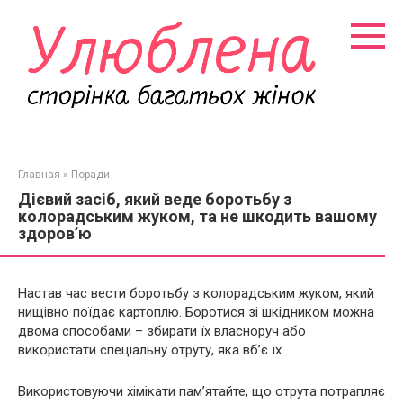
Перейти
к
контенту
Главная
»
Поради
Дієвий засіб, який веде боротьбу з
колорадським жуком, та не шкодить вашому
здоров’ю
Настав час вести боротьбу з колорадським жуком, який
нищівно поїдає картоплю. Боротися зі шкідником можна
двома способами – збирати їх власноруч або
використати спеціальну отруту, яка вб’є їх.
Використовуючи хімікати пам’ятайте, що отрута потрапляє