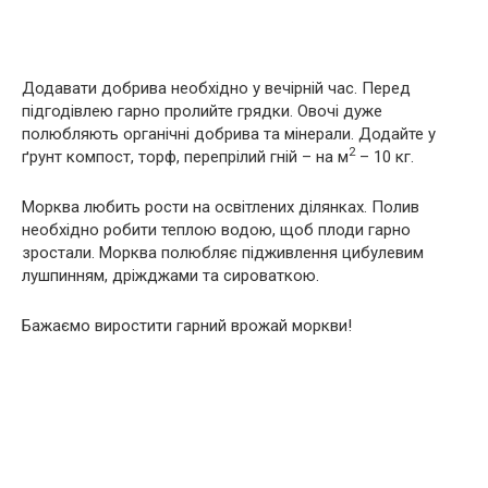
Додавати добрива необхідно у вечірній час. Перед
підгодівлею гарно пролийте грядки. Овочі дуже
полюбляють органічні добрива та мінерали. Додайте у
2
ґрунт компост, торф, перепрілий гній – на м
– 10 кг.
Морква любить рости на освітлених ділянках. Полив
необхідно робити теплою водою, щоб плоди гарно
зростали. Морква полюбляє підживлення цибулевим
лушпинням, дріжджами та сироваткою.
Бажаємо виростити гарний врожай моркви!