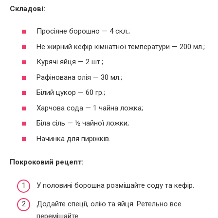
Складові:
Просіяне борошно — 4 скл.;
Не жирний кефір кімнатної температури — 200 мл.;
Курячі яйця — 2 шт.;
Рафінована олія — 30 мл.;
Білий цукор — 60 гр.;
Харчова сода — 1 чайна ложка;
Біла сіль — ½ чайної ложки;
Начинка для пиріжків.
Покроковий рецепт:
У половині борошна розмішайте соду та кефір.
Додайте спеції, олію та яйця. Ретельно все
перемішайте.