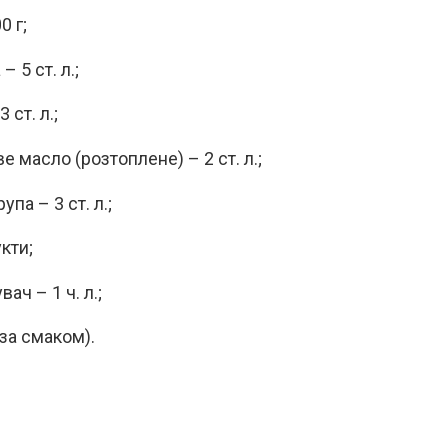
0 г;
– 5 ст. л.;
 ст. л.;
 масло (розтоплене) – 2 ст. л.;
упа – 3 ст. л.;
кти;
ач – 1 ч. л.;
(за смаком).