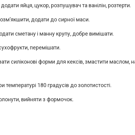
додати яйця, цукор, розпушувач та ванілін, розтерти.
озм’якшити, додати до сирної маси.
одати сметану і манну крупу, добре вимішати.
сухофрукти, перемішати.
вати силіконові форми для кексів, змастити маслом, 
ри температурі 180 градусів до золотистості.
олонути, вийняти з формочок.