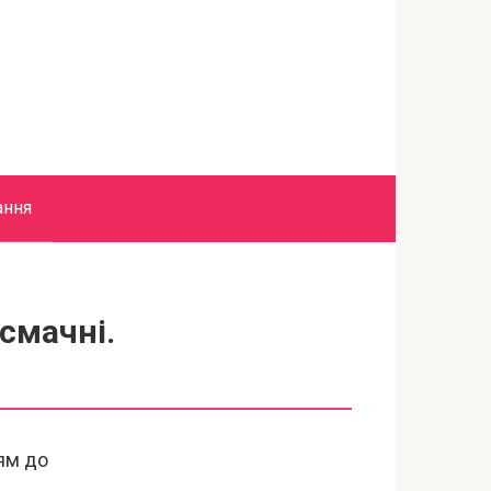
ання
смачні.
ням до