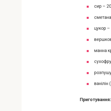
сир – 20
сметана 
цукор – 3
вершкове
манна кр
сухофру
розпушув
ванілін 
Приготування: