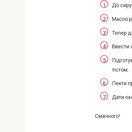
До сиру 
Масло р
Тепер д
Ввести 
Підготу
тістом.
Пекти п
Дати ох
Смачного!