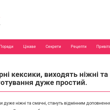
Поради
Цікаве
Секрети
Рецепти
Привіт
ні кексики, виходять ніжні та 
готування дуже простий.
ки дуже ніжні та смачні, стануть відмінним доповнен