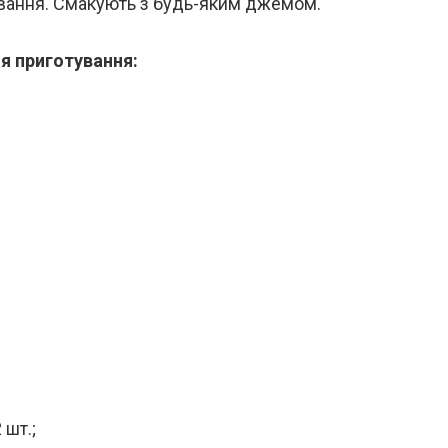
вання. Смакують з будь-яким джемом.
ля приготування:
 шт.;