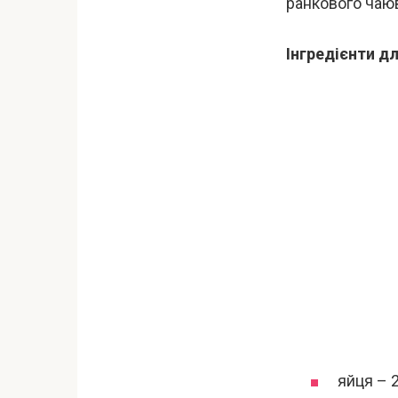
ранкового чаю
Інгредієнти д
яйця – 2