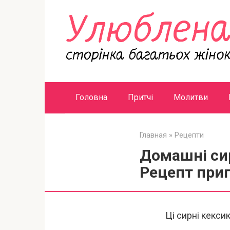
Перейти
к
контенту
Головна
Притчі
Молитви
Главная
»
Рецепти
Домашні сир
Рецепт при
Ці сирні кекси