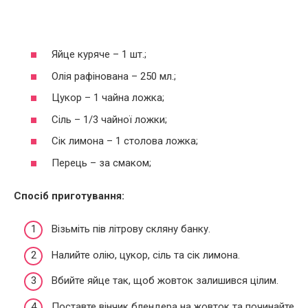
Яйце куряче – 1 шт.;
Олія рафінована – 250 мл.;
Цукор – 1 чайна ложка;
Сіль – 1/3 чайної ложки;
Сік лимона – 1 столова ложка;
Перець – за смаком;
Спосіб приготування:
Візьміть пів літрову скляну банку.
Налийте олію, цукор, сіль та сік лимона.
Вбийте яйце так, щоб жовток залишився цілим.
Поставте вінчик блендера на жовток та починайте