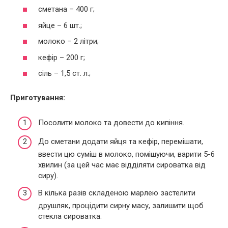
сметана – 400 г;
яйце – 6 шт.;
молоко – 2 літри;
кефір – 200 г;
сіль – 1,5 ст. л.;
Приготування:
Посолити молоко та довести до кипіння.
До сметани додати яйця та кефір, перемішати,
ввести цю суміш в молоко, помішуючи, варити 5-6
хвилин (за цей час має відділяти сироватка від
сиру).
В кілька разів складеною марлею застелити
друшляк, процідити сирну масу, залишити щоб
стекла сироватка.