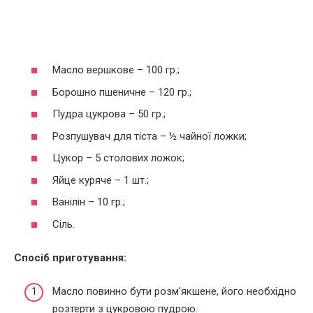
Масло вершкове – 100 гр.;
Борошно пшеничне – 120 гр.;
Пудра цукрова – 50 гр.;
Розпушувач для тіста – ½ чайної ложки;
Цукор – 5 столових ложок;
Яйце куряче – 1 шт.;
Ванілін – 10 гр.;
Сіль.
Спосіб приготування:
Масло повинно бути розм’якшене, його необхідно
розтерти з цукровою пудрою.