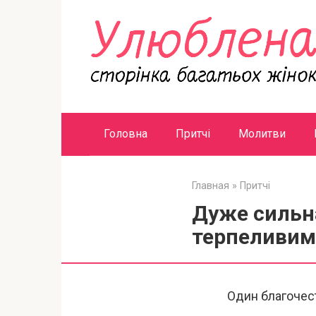
Перейти
к
контенту
Головна
Притчі
Молитви
Главная
»
Притчі
Дуже сильна
терпеливим
Один благочест