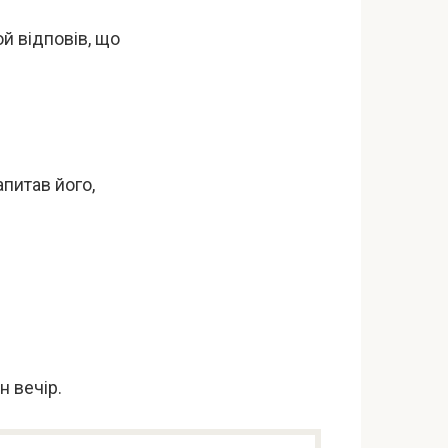
ой відповів, що
апитав його,
н вечір.