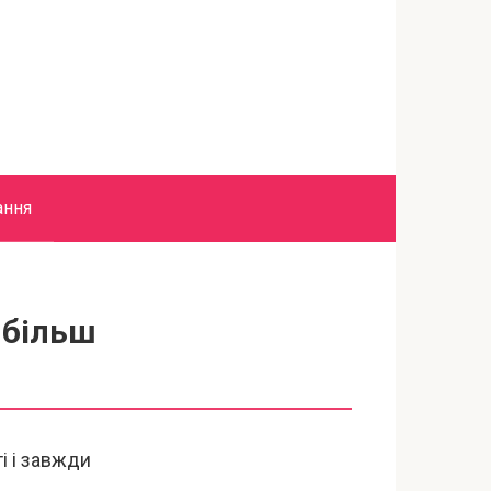
ання
 більш
і і завжди