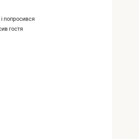
 і попросився
сив гостя