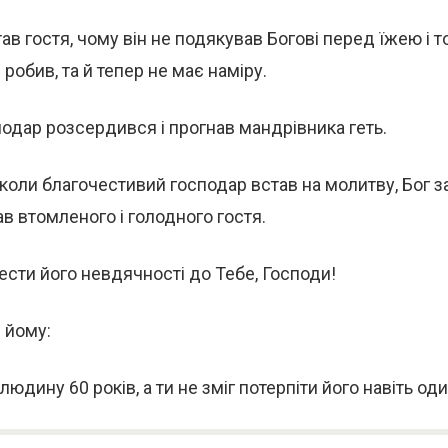
ав гостя, чому він не подякував Богові перед їжею і т
 робив, та й тепер не має наміру.
дар розсердився і прогнав мандрівника геть.
 коли благочестивий господар встав на молитву, Бог з
ав втомленого і голодного гостя.
нести його невдячності до Тебе, Господи!
в йому:
юдину 60 років, а ти не зміг потерпіти його навіть оди