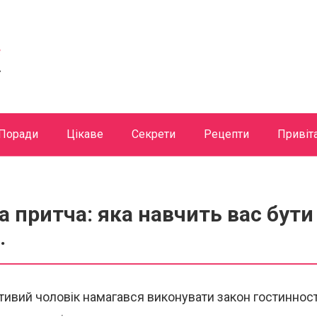
Поради
Цікаве
Секрети
Рецепти
Привіт
 притча: яка навчить вас бути
.
ивий чоловік намагався виконувати закон гостинност