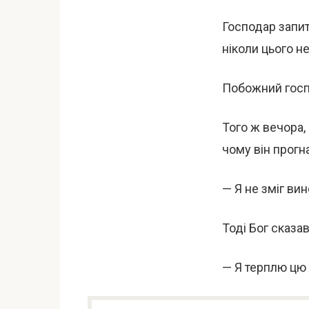
Господар запит
ніколи цього не
Побожний госпо
Того ж вечора,
чому він прогн
— Я не зміг ви
Тоді Бог сказа
— Я терплю цю л