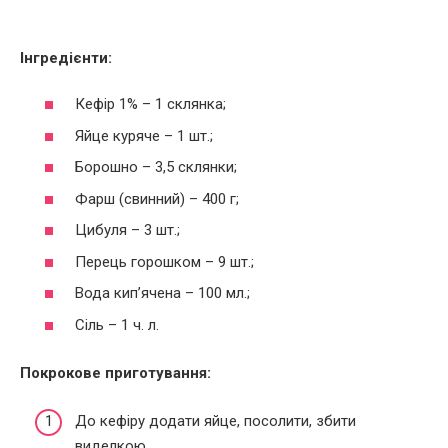
Інгредієнти:
Кефір 1% – 1 склянка;
Яйце куряче – 1 шт.;
Борошно – 3,5 склянки;
Фарш (свинний) – 400 г;
Цибуля – 3 шт.;
Перець горошком – 9 шт.;
Вода кип’ячена – 100 мл.;
Сіль – 1 ч. л.
Покрокове приготування:
До кефіру додати яйце, посолити, збити
виделкою.