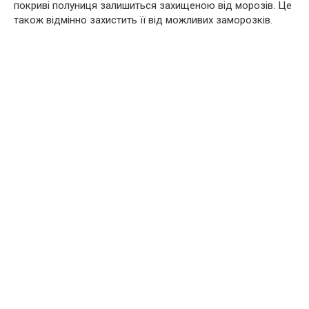
покриві полуниця залишиться захищеною від морозів. Це
також відмінно захистить її від можливих заморозків.