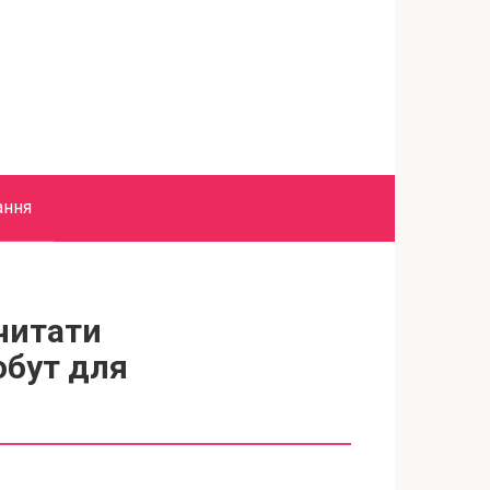
ання
очитати
обут для