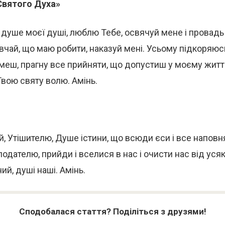
Святого Духа»
 душе моєї душі, люблю Тебе, освячуй мене і провадь
вчай, що маю робити, наказуй мені. Усьому підкоряюсь
еш, прагну все прийняти, що допустиш у моєму житті
 Твою святу волю. Амінь.
 Утішителю, Душе істини, що всюди єси і все наповн
подателю, прийди і вселися в нас і очисти нас від усяк
ий, душі наші. Амінь.
Сподобалася стаття? Поділіться з друзями!