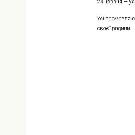
24 червня — ус
Усі промовляют
своєї родини.