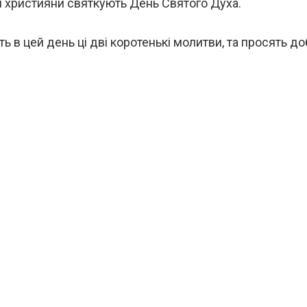
і християни святкують День Святого Духа.
ь в цей день ці дві коротенькі молитви, та просять д