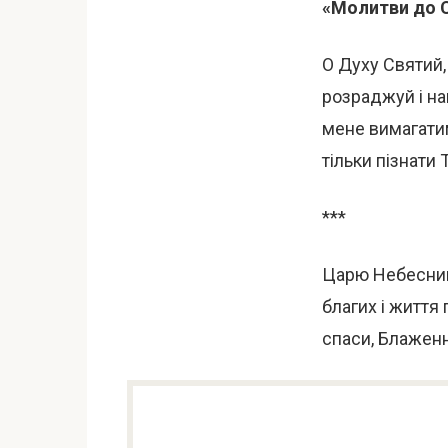
«Молитви до 
О Духу Святий,
розраджуй і на
мене вимагатим
тільки пізнати
***
Царю Небесний,
благих і життя 
спаси, Блаженн