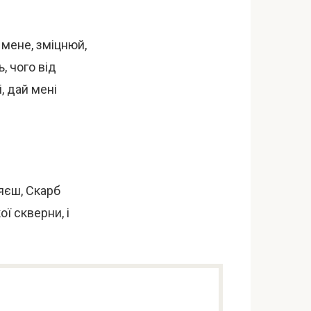
 мене, зміцнюй,
, чого від
, дай мені
яєш, Скарб
ої скверни, і