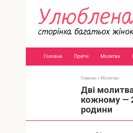
Перейти
к
контенту
Головна
Притчі
Молитви
Главная
»
Молитви
Дві молитва
кожному — 
родини