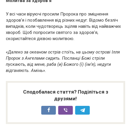
Молитва за здоров’я
У всі часи віруючі просили Пророка про зміцнення
здоров’я і позбавлення від різних недуг. Відомо безліч
випадків, коли чудотворець зціляв навіть від найважчих
хвороб. Щоб попросити святого за здоров’я,
скористайтеся дієвою молитвою.
«Далеко за океаном острів стоїть, на цьому острові Ілля
Пророк з Ангелами сидить. Посланці Божі стріли
пускають, від мене, раба (и) Божого (ї) (ім’я), недуги
відганяють. Амінь».
Сподобалася стаття? Поділіться з
друзями!