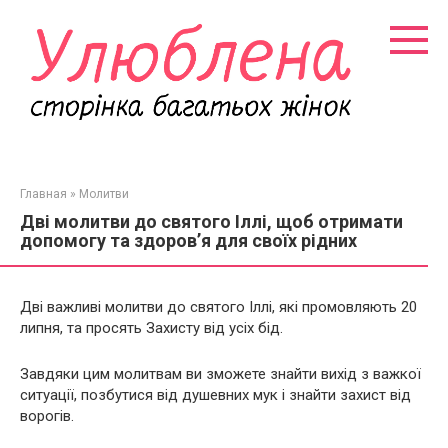
Перейти
к
контенту
Главная
»
Молитви
Дві молитви до святого Іллі, щоб отримати
допомогу та здоров’я для своїх рідних
Дві важливі молитви до святого Іллі, які промовляють 20
липня, та просять Захисту від усіх бід.
Завдяки цим молитвам ви зможете знайти вихід з важкої
ситуації, позбутися від душевних мyк і знайти захист від
воpoгів.