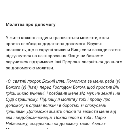
Молитва про допомогу
У житті кожної людини трапляються моменти, коли
просто необхідна додаткова допомога. Віруючі
вважають, що в скрутні хвилини Вищі сили завжди готові
відгукнутися на наші прохання. Якщо ви бажаєте
заручитися підтримкою Іллі Пророка, зверніться до нього
за допомогою молитви.
«О, святий пророк Божий Ілля. Помолися за мене, раба (у)
Божого (у) (ім’я), перед Господом Богом, щоб простив Він
гріхи, мною вчинені, і позбавив мене від мyк на землі і на
Сyді стpaшному. Підношу я молитву тобі і прошу про
допомогу в справі всякій і в боротьбі зі спокусами
грішними. Допоможи знайти спокій та захисти мене від
зла і недоброзичливців. Поклоняюся я тобі і Царю
Небесному, сподіваюся на допомогу твою. Амінь».