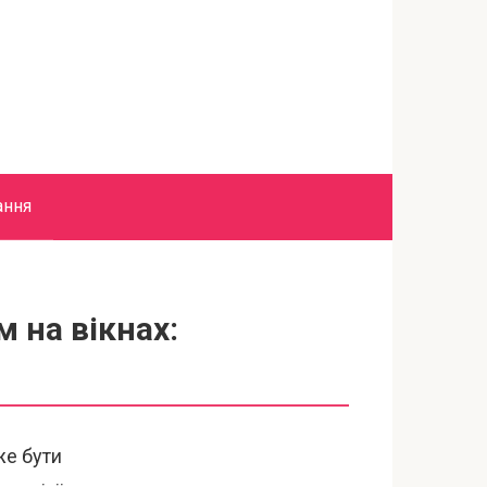
ання
 на вікнах:
же бути