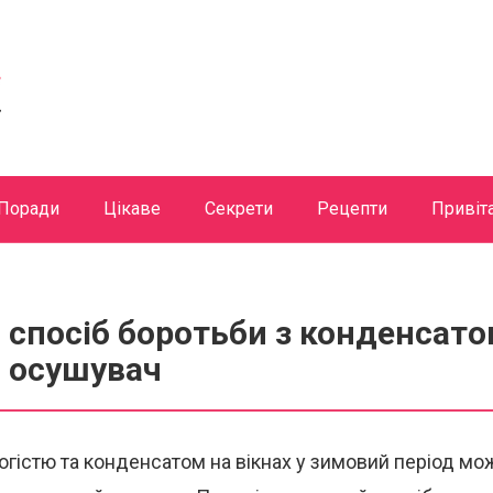
Поради
Цікаве
Секрети
Рецепти
Привіт
спосіб боротьби з конденсатом
 осушувач
огістю та конденсатом на вікнах у зимовий період мо