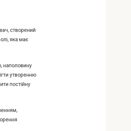
вач, створений
олі, яка має
ю, наполовину
бігти утворенню
ити постійну
шенням,
ворення