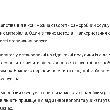
запотівання вікон, можна створити саморобний осушу
их матеріалів. Один із таких методів — використання с
ості поглинання вологи.
олягає у встановленні на підвіконні посудини із сілл
 дозволить знизити рівень вологості в повітрі та запо
вікнах. Важливо періодично міняти сіль, щоб забезпеч
осушувача.
аморобний осушувач повітря може стати надійним рі
ільнити приміщення від зайвої вологи та уникати ут
вікнах.