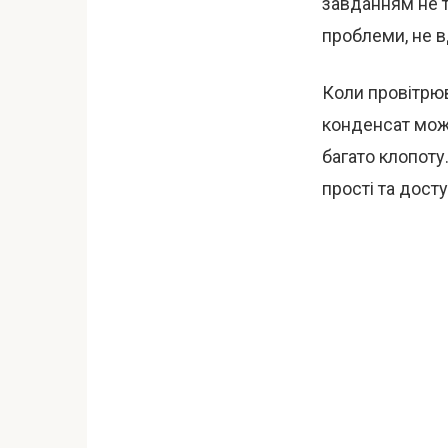
завданням не т
проблеми, не в
Коли провітрюв
конденсат мож
багато клопоту
прості та дост