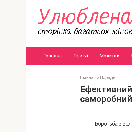
Перейти
к
контенту
Головна
Притчі
Молитви
Главная
»
Поради
Ефективний 
саморобний
Боротьба з вол