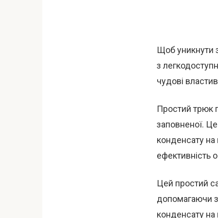
Щоб уникнути 
з легкодоступн
чудові властив
Простий трюк п
заповненої. Це
конденсату на 
ефективність 
Цей простий с
допомагаючи зв
конденсату на 