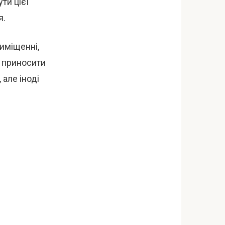
ти цієї
я.
иміщенні,
 приносити
але іноді