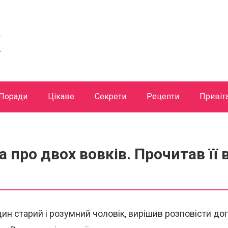
Поради
Цікаве
Секрети
Рецепти
Привіт
а про двох вовків. Прочитав її 
дин старий і розумний чоловік, вирішив розповісти д