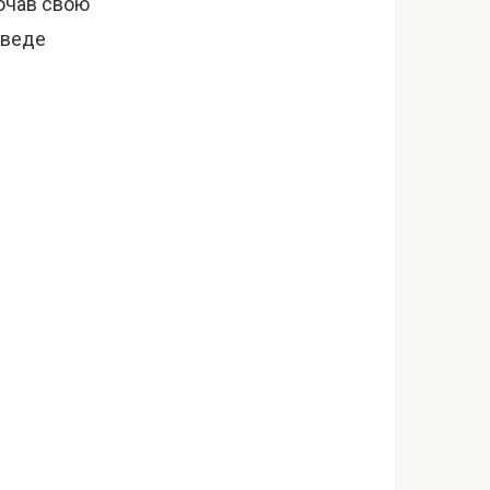
почав свою
я веде