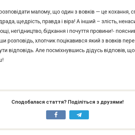
 розповідати малому, що один з вовків — це кохання, с
драда, щедрість, правда і віра! А інший – злість, ненас
дощі, негідництво, бідкання і почуття провини!- поясн
ши розповідь, хлопчик поцікавився який з вовків пере
ути відповідь. Але посміхнувшись дідусь відповів, що
ш!
Сподобалася стаття? Поділіться з друзями!