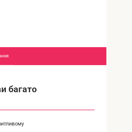
ання
ви багато
опитливому