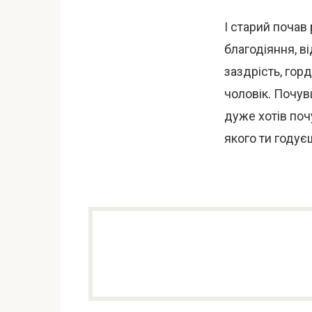
І старий почав
благодіяння, ві
заздрість, гор
чоловік. Почув
дуже хотів поч
якого ти годує