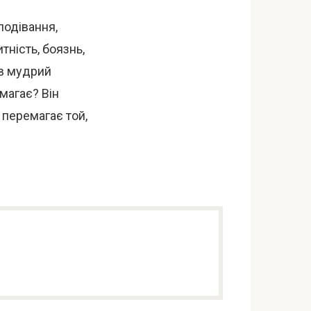
подівання,
итність, боязнь,
ив мудрий
магає? Він
 перемагає той,