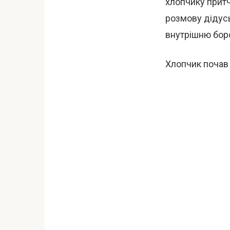
хлопчику притч
розмову дідусь
внутрішню боро
Хлопчик почав 