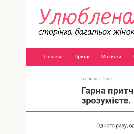
Перейти
к
контенту
Головна
Притчі
Молитви
Главная
»
Притчі
Гарна притч
зрозумієте.
Одного разу, о