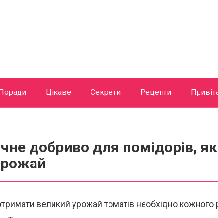
Поради
Цікаве
Секрети
Рецепти
Привіт
ічне добриво для помідорів, 
врожай
отримати великий урожай томатів необхідно кожного 