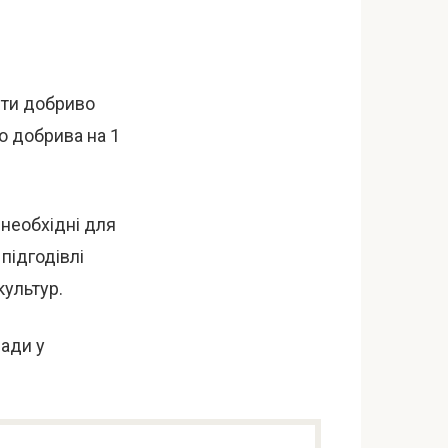
ити добриво
го добрива на 1
і необхідні для
підгодівлі
культур.
сади у