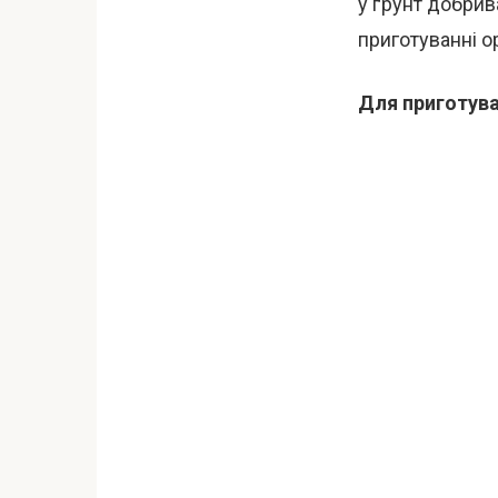
у ґрунт добрив
приготуванні о
Для приготува