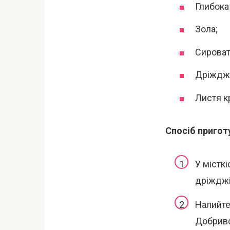
Глибока
Зола;
Сироватк
Дріжджі 
Листя к
Спосіб пригот
У місткі
дріжджі 
Налийте 
Добриво