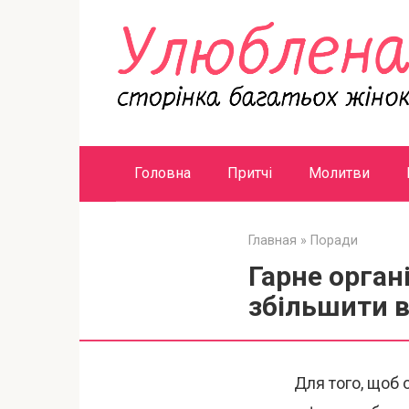
Перейти
к
контенту
Головна
Притчі
Молитви
Главная
»
Поради
Гарне орган
збільшити 
Для того, щоб 