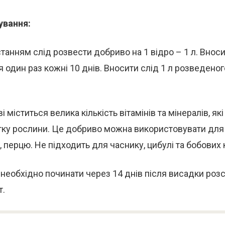
ування:
анням слід розвести добриво на 1 відро – 1 л. Внос
ня один раз кожні 10 днів. Вносити слід 1 л розведено
 міститься велика кількість вітамінів та мінералів, як
тку рослини. Це добриво можна використовувати для 
в, перцю. Не підходить для часнику, цибулі та бобових 
необхідно починати через 14 днів після висадки роз
т.