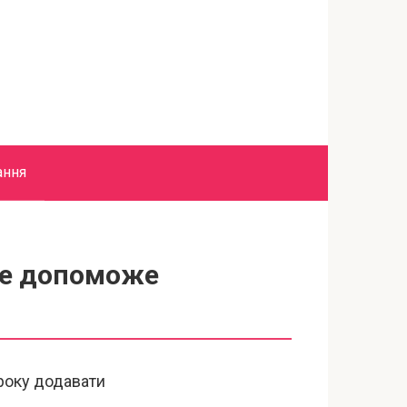
ання
яке допоможе
року додавати