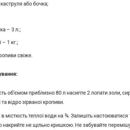
 каструля або бочка;
а – 3 л.;
– 1 кг.;
ропиви свіже.
ування:
сть об’ємом приблизно 80 л насипте 2 лопати золи, си
та відро зірваної кропиви.
в місткість теплої води на ¾. Залишіть настоюватися 
 накрийте не щільно кришкою. Не забувайте переміш