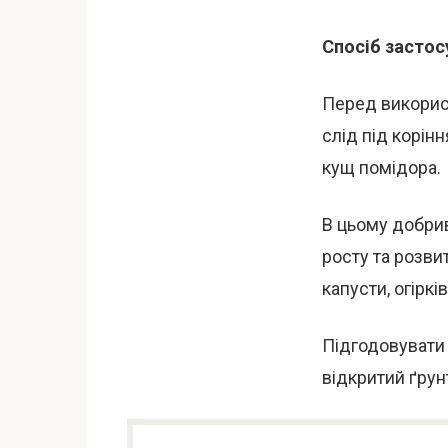
Спосіб застос
Перед використ
слід під корін
кущ помідора.
В цьому добриві
росту та розви
капусти, огіркі
Підгодовувати 
відкритий ґрун