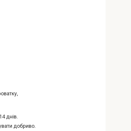
роватку,
14 днів.
увати добриво.