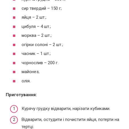
сир твердий – 150 г;
яйця – 2 шт.;
цибуля – 4 шт.;
морква – 2 шт.;
огірки солоні – 2 шт.;
часник – 1 шт.;
чорнослив – 200 г.
майонез;
олія.
Приготування:
Курячу грудку відварити, нарізати кубиками.
Відварити, остудити і почистити яйця, потерти на
тертці.