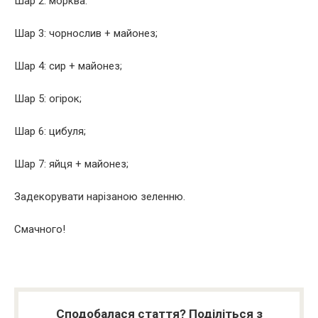
Шар 2: морква.
Шар 3: чорнослив + майонез;
Шар 4: сир + майонез;
Шар 5: огірок;
Шар 6: цибуля;
Шар 7: яйця + майонез;
Задекорувати нарізаною зеленню.
Смачного!
Сподобалася стаття? Поділіться з