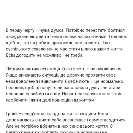
В першу чергу – чужа думка. Потрібно перестати боятися
засуджень людей та їхньої оцінки ваших вчинків. Головне,
щоб те, що ви робите приносило вам користь. Тло
суспільного схвалення не має стати ціллю вашого життя.
Всім догодити не можливо і не треба.
Людям властиві всі емоції. Гнів і злість – не виключення.
Якщо виникають ситуації, де доречно проявити своє
незадоволення і вивільнити з себе лють – це нормально.
Головне, щоб ці почуття не заполонили душу і не стали
основою сприйняття світу. Навчіться відпускати негатив,
пробачати і жити далі повноцінним життям.
Гроші – невід’ємна складова життя людини. Вони
допомагають відчути себе впевненіше і самоствердитися.
Але не потрібно вбачати в них сенс всього життя. Є
багато речей, які роблять людину щасливою і не