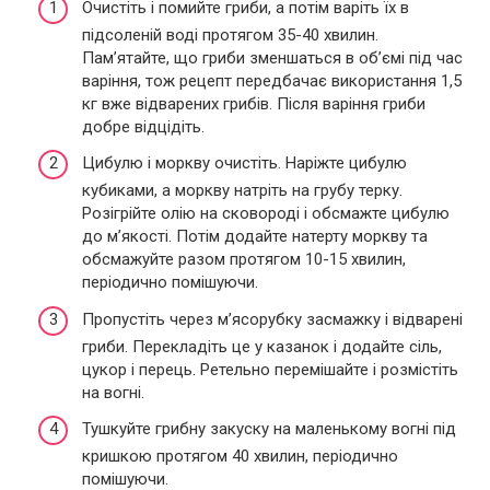
Очистіть і помийте гриби, а потім варіть їх в
підсоленій воді протягом 35-40 хвилин.
Пам’ятайте, що гриби зменшаться в об’ємі під час
варіння, тож рецепт передбачає використання 1,5
кг вже відварених грибів. Після варіння гриби
добре відцідіть.
Цибулю і моркву очистіть. Наріжте цибулю
кубиками, а моркву натріть на грубу терку.
Розігрійте олію на сковороді і обсмажте цибулю
до м’якості. Потім додайте натерту моркву та
обсмажуйте разом протягом 10-15 хвилин,
періодично помішуючи.
Пропустіть через м’ясорубку засмажку і відварені
гриби. Перекладіть це у казанок і додайте сіль,
цукор і перець. Ретельно перемішайте і розмістіть
на вогні.
Тушкуйте грибну закуску на маленькому вогні під
кришкою протягом 40 хвилин, періодично
помішуючи.