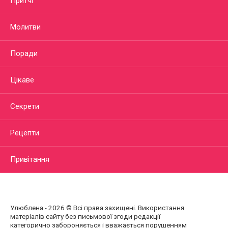
Притчі
Молитви
Поради
Цікаве
Секрети
Рецепти
Привітання
Улюблена - 2026 © Всі права захищені. Використання
матеріалів сайту без письмової згоди редакції
категорично забороняється і вважається порушенням