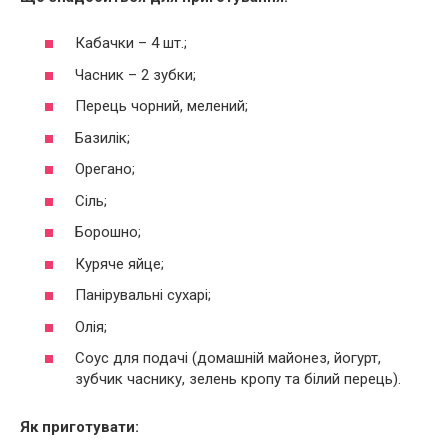
Кабачки – 4 шт.;
Часник – 2 зубки;
Перець чорний, мелений;
Базилік;
Орегано;
Сіль;
Борошно;
Куряче яйце;
Панірувальні сухарі;
Олія;
Соус для подачі (домашній майонез, йогурт,
зубчик часнику, зелень кропу та білий перець).
Як приготувати: