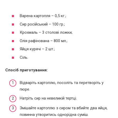
Варена картопля – 0,5 кг.;
Сир російський – 100 гр.;
Крохмаль – 3 столові ложки;
Олія рафінована – 800 мл.;
Яйця курячі – 2 шт.;
Сіль.
Спосіб приготування:
Відваріть картоплю, посоліть та перетворіть у
пюре.
Натріть сир на невеликій тертці.
Змішайте картоплю з сиром та вбийте два яйця,
повинна утворитись однорідна суміш.