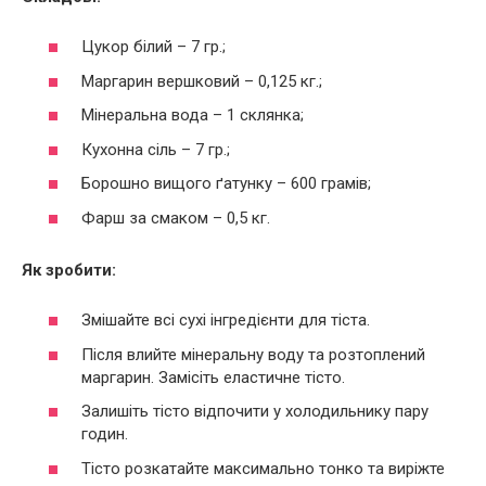
Цукор білий – 7 гр.;
Маргарин вершковий – 0,125 кг.;
Мінеральна вода – 1 склянка;
Кухонна сіль – 7 гр.;
Борошно вищого ґатунку – 600 грамів;
Фарш за смаком – 0,5 кг.
Як зробити:
Змішайте всі сухі інгредієнти для тіста.
Після влийте мінеральну воду та розтоплений
маргарин. Замісіть еластичне тісто.
Залишіть тісто відпочити у холодильнику пару
годин.
Тісто розкатайте максимально тонко та виріжте